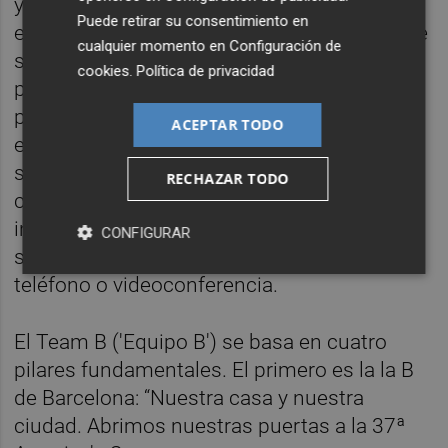
y deberán comprometerse con turnos
Puede retirar su consentimiento en
específicos de 10 días, de aproximadamente
cualquier momento en
Configuración de
seis horas diarias por turno. Los turnos se
cookies
.
Política de privacidad
publicarán con antelación. Los voluntarios
pueden ofrecerse para los seis turnos
ACEPTAR TODO
establecidos para los 68 días de evento o
seleccionar los turnos que más les
RECHAZAR TODO
convengan. Tras el proceso de selección
inicial, todos los candidatos seleccionados
CONFIGURAR
serán entrevistados en persona o por
teléfono o videoconferencia.
El Team B ('Equipo B') se basa en cuatro
pilares fundamentales. El primero es la la B
de Barcelona: “Nuestra casa y nuestra
ciudad. Abrimos nuestras puertas a la 37ª