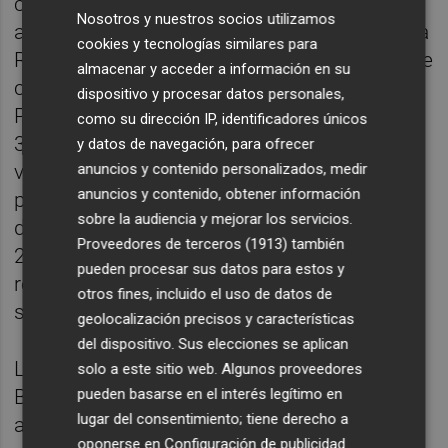
convocatoria inmediata de voluntarios para
Nosotros y nuestros socios utilizamos
ayudar al buen funcionamiento de la primera
cookies y tecnologías similares para
Regata Preliminar de la America's Cup que se
almacenar y acceder a información en su
celebrará en Vilanova i la Geltrú. Este
dispositivo y procesar datos personales,
Programa de Voluntariado de AC37 busca
como su dirección IP, identificadores únicos
350 voluntarios, con preferencia para los
y datos de navegación, para ofrecer
anuncios y contenido personalizados, medir
voluntarios locales, para las numerosas
anuncios y contenido, obtener información
posiciones que se ofrecen. Se requerirá
sobre la audiencia y mejorar los servicios.
disponibilidad desde el 12 de septiembre de
Proveedores de terceros (1913)
también
2023 hasta el 17 de septiembre de 2023. Se
pueden procesar sus datos para estos y
realizará una formación los días 12 y 13 de
otros fines, incluido el uso de datos de
septiembre de 2023.
geolocalización precisos y características
del dispositivo. Sus elecciones se aplican
Los candidatos para los eventos de
solo a este sitio web. Algunos proveedores
pueden basarse en el interés legítimo en
Barcelona 2024 deberán tener al menos 18
lugar del consentimiento; tiene derecho a
años cumplidos el 31 de diciembre de 2023
oponerse en
Configuración de publicidad
.