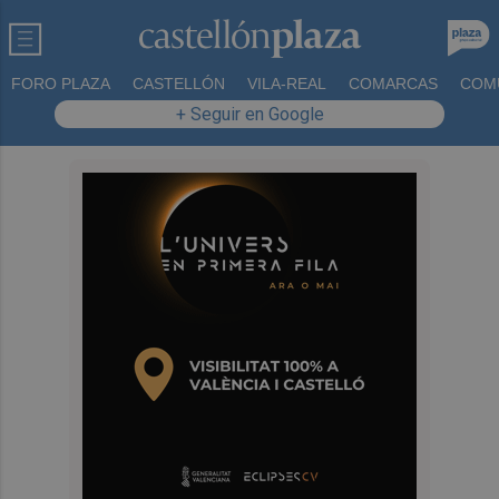
FORO PLAZA
CASTELLÓN
VILA-REAL
COMARCAS
COM
+ Seguir en Google