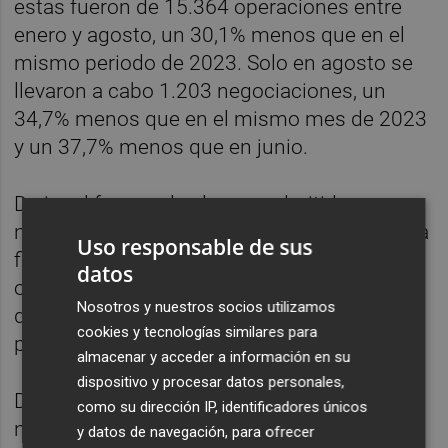
estas fueron de 15.364 operaciones entre
enero y agosto, un 30,1% menos que en el
mismo periodo de 2023. Solo en agosto se
llevaron a cabo 1.203 negociaciones, un
34,7% menos que en el mismo mes de 2023
y un 37,7% menos que en junio.
De igual forma, el volumen admitido a
negociación en el mercado primario de renta
Uso responsable de sus
fija fue de 243.612 millones de euros en los
datos
ocho primeros meses, lo que supone una
Nosotros y nuestros socios utilizamos
disminución del 17,8% respecto al mismo
cookies y tecnologías similares para
periodo de 2023.
almacenar y acceder a información en su
dispositivo y procesar datos personales,
De su lado, en el mercado de derivados, la
como su dirección IP, identificadores únicos
negociación de los contratos de futuros
y datos de navegación, para ofrecer