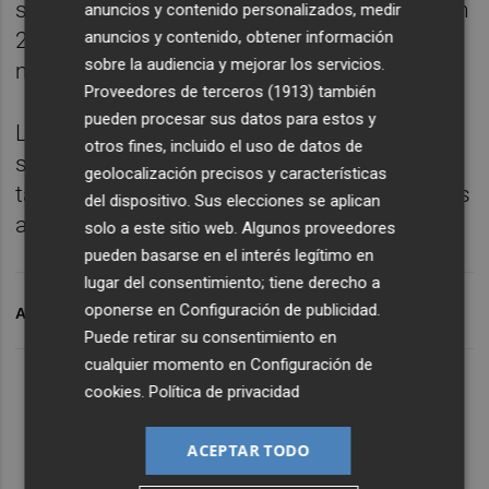
sobre el Ibex 35 cayó un 3,3% interanual, con
anuncios y contenido personalizados, medir
anuncios y contenido, obtener información
2.947 contratos en el periodo, y 38.431
sobre la audiencia y mejorar los servicios.
millones de euros.
Proveedores de terceros (1913)
también
pueden procesar sus datos para estos y
La contratación acumulada de opciones
otros fines, incluido el uso de datos de
sobre el Ibex 35 se incrementó un 32,3% en
geolocalización precisos y características
tasa interanual, mientras que sobre acciones
del dispositivo. Sus elecciones se aplican
aumentó un 1,8%.
solo a este sitio web. Algunos proveedores
pueden basarse en el interés legítimo en
lugar del consentimiento; tiene derecho a
oponerse en
Configuración de publicidad
.
ARCHIVADO EN
BOLSA
BME
Puede retirar su consentimiento en
cualquier momento en
Configuración de
cookies
.
Política de privacidad
ACEPTAR TODO