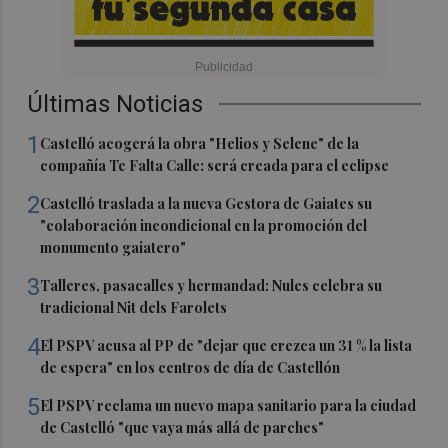
Últimas Noticias
1
Castelló acogerá la obra "Helios y Selene" de la
compañía Te Falta Calle: será creada para el eclipse
2
Castelló traslada a la nueva Gestora de Gaiates su
"colaboración incondicional en la promoción del
monumento gaiatero"
3
Talleres, pasacalles y hermandad: Nules celebra su
tradicional Nit dels Farolets
4
El PSPV acusa al PP de "dejar que crezca un 31 % la lista
de espera" en los centros de día de Castellón
5
El PSPV reclama un nuevo mapa sanitario para la ciudad
de Castelló "que vaya más allá de parches"