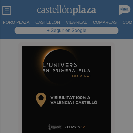
FORO PLAZA
CASTELLÓN
VILA-REAL
COMARCAS
COM
+ Seguir en Google