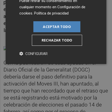
Puede retirar su consentimiento en
próxima semana habrá novedades, dado que
cualquier momento en
Configuración de
el Instituto Catalán de la Energía (ICAEN)
cookies
.
Política de privacidad
aprobó el pasado jueves unas ayudas que, en
esta ocasión, serán de mayor volumen que
ACEPTAR TODO
las del anterior plan.
RECHAZAR TODO
CONFIGURAR
Con la publicación de esas ayudas en el
Diario Oficial de la Generalitat (DOGC)
debería darse el paso definitivo para la
activación del Moves III, han apuntado, al
tiempo que han recordado que el retraso que
se está registrando está motivado por la
celebración de elecciones el pasado 14 de
febrero, así como por el proceso de