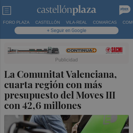
FORO PLAZA
CASTELLÓN
VILA-REAL
COMARCAS
COM
+ Seguir en Google
La Comunitat Valenciana,
cuarta región con más
presupuesto del Moves III
con 42,6 millones