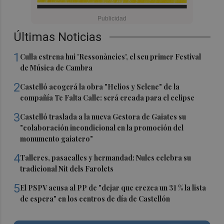
Últimas Noticias
1
Culla estrena hui 'Ressonàncies', el seu primer Festival
de Música de Cambra
2
Castelló acogerá la obra "Helios y Selene" de la
compañía Te Falta Calle: será creada para el eclipse
3
Castelló traslada a la nueva Gestora de Gaiates su
"colaboración incondicional en la promoción del
monumento gaiatero"
4
Talleres, pasacalles y hermandad: Nules celebra su
tradicional Nit dels Farolets
5
El PSPV acusa al PP de "dejar que crezca un 31 % la lista
de espera" en los centros de día de Castellón