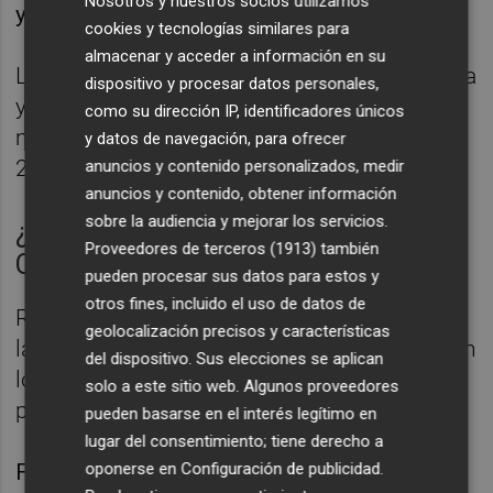
Nosotros y nuestros socios utilizamos
y de híbridos enchufables.
cookies y tecnologías similares para
almacenar y acceder a información en su
Los presupuestos de Cantabria, Extremadura
dispositivo y procesar datos personales,
y La Rioja son, respectivamente, de 4,9
como su dirección IP, identificadores únicos
millones de euros, 8,9 millones de euros y
y datos de navegación, para ofrecer
2,6 millones de euros.
anuncios y contenido personalizados, medir
anuncios y contenido, obtener información
sobre la audiencia y mejorar los servicios.
¿Cuándo va activar las ayudas
Proveedores de terceros (1913)
también
Cantabria?
pueden procesar sus datos para estos y
otros fines, incluido el uso de datos de
Respecto al retraso en las convocatorias de
geolocalización precisos y características
las ayudas, Efe se ha puesto en contacto con
del dispositivo. Sus elecciones se aplican
los diferentes responsables autonómicos
solo a este sitio web. Algunos proveedores
para conocer las razones de esta demora.
pueden basarse en el interés legítimo en
lugar del consentimiento; tiene derecho a
oponerse en
Configuración de publicidad
.
Fuentes del Govern han adelantado que la