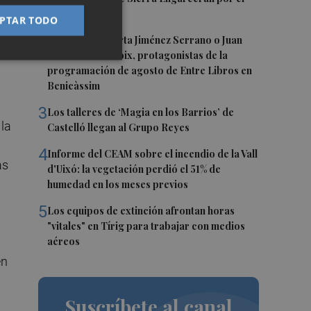
incendio
PTAR TODO
2
Juan Tallón, Marta Jiménez Serrano o Juan
Evaristo Valls Boix, protagonistas de la
programación de agosto de Entre Libros en
Benicàssim
3
Los talleres de ‘Magia en los Barrios’ de
 la
Castelló llegan al Grupo Reyes
4
Informe del CEAM sobre el incendio de la Vall
as
d'Uixó: la vegetación perdió el 51% de
humedad en los meses previos
5
Los equipos de extinción afrontan horas
"vitales" en Tírig para trabajar con medios
aéreos
en
Suscríbete al canal