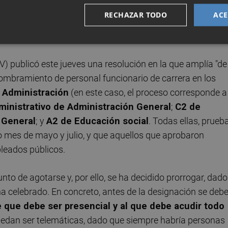
a relación de aprobados, ahora
la administración lo ha
RECHAZAR TODO
ACE
la imposibilidad de llevar a cabo todos los pasos previos
eba un proceso selectivo.
) publicó este jueves una resolución en la que amplía "de
 nombramiento de personal funcionario de carrera en los
 Administración
(en este caso, el proceso corresponde a
ministrativo de Administración General
;
C2 de
 General
; y
A2 de Educación social
. Todas ellas, prueb
do mes de mayo y julio, y que aquellos que aprobaron
leados públicos.
nto de agotarse y, por ello, se ha decidido prorrogar, dado
ha celebrado. En concreto, antes de la designación se deb
e que debe ser presencial y al que debe acudir todo
uedan ser telemáticas, dado que siempre habría personas