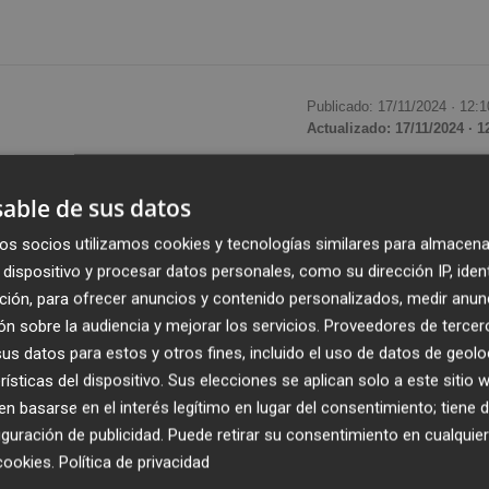
Publicado: 17/11/2024 ·
12:1
Actualizado: 17/11/2024 · 1
 de octubre a su paso por la provincia de Valencia va a
able de sus datos
oco los municipios más afectados avanzan en su
os socios utilizamos cookies y tecnologías similares para almacena
odavía hoy los servicios de emergencias, la UME y el ejérci
dispositivo y procesar datos personales, como su dirección IP, iden
s y lodo de las calles para evitar su colapso. La tragedia 
ción, para ofrecer anuncios y contenido personalizados, medir anun
ura, comercios...- e, incluso, en cualquier mero procedimie
n sobre la audiencia y mejorar los servicios.
Proveedores de tercer
s datos para estos y otros fines, incluido el uso de datos de geolo
rísticas del dispositivo. Sus elecciones se aplican solo a este sitio
 basarse en el interés legítimo en lugar del consentimiento; tiene 
o, la Conselleria de Hacienda, Economía y Función Pública
guración de publicidad
. Puede retirar su consentimiento en cualqu
 plazo para nombrar oficialmente a funcionarios de carrer
cookies
.
Política de privacidad
ncreto, si
el plazo habitual y que marca la ley es de 