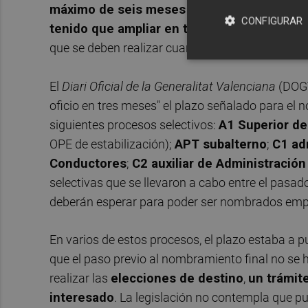
máximo de seis meses
desde que se tiene un
CONFIGURAR
tenido que ampliar en tres meses más
ante 
que se deben realizar cuando un aspirante apru
El
Diari Oficial de la Generalitat Valenciana
(DOGV
oficio en tres meses" el plazo señalado para el
siguientes procesos selectivos:
A1 Superior de
OPE de estabilización);
APT subalterno
;
C1 ad
Conductores
;
C2 auxiliar de Administración
selectivas que se llevaron a cabo entre el pasa
deberán esperar para poder ser nombrados emp
En varios de estos procesos, el plazo estaba a pu
que el paso previo al nombramiento final no se 
realizar las
elecciones de destino
,
un trámit
interesado
. La legislación no contempla que p