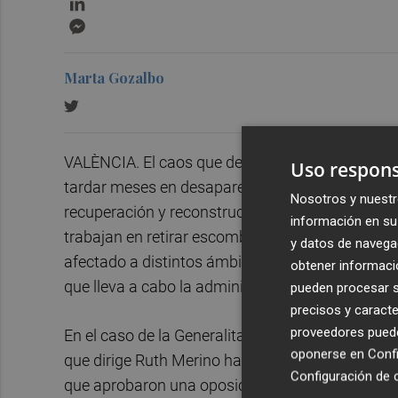
Messenger
Marta Gozalbo
VALÈNCIA. El caos que dejó la Dana el pasado 29
Uso respons
tardar meses en desaparecer. Si bien poco a p
Nosotros y nuestr
recuperación y reconstrucción, lo cierto es que t
información en su 
trabajan en retirar escombros, chatarra, vehículo
y datos de navega
afectado a distintos ámbitos -industria, agricult
obtener informació
que lleva a cabo la administración.
pueden procesar su
precisos y caracte
proveedores pueden
En el caso de la Generalitat Valenciana, de hech
oponerse en
Confi
que dirige Ruth Merino ha tenido que ampliar el
Configuración de 
que aprobaron una oposición meses atrás. En co