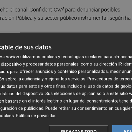
ha el canal 'Confident-GVA' para denunciar posibles
ración Pública y su sector público instrumental, según ha
Bravo
, ha destacado que esta herramienta está dirigida ta
able de sus datos
ministración como a la ciudadanía que quiera poner en
os socios utilizamos cookies y tecnologías similares para almacena
a existencia de irregularidades o malas prácticas y
dispositivo y procesar datos personales, como su dirección IP, iden
emas de control vigentes".
ción, para ofrecer anuncios y contenido personalizados, medir anun
n sobre la audiencia y mejorar los servicios.
Proveedores de tercer
emático y seguro que garantizará la confidencialidad y el
s datos para estos y otros fines, incluido el uso de datos de geolo
rá acceder a él a través de un enlace en la web de la
rísticas del dispositivo. Sus elecciones se aplican solo a este sitio
 basarse en el interés legítimo en lugar del consentimiento; tiene 
guración de publicidad
. Puede retirar su consentimiento en cualqu
cookies
.
Política de privacidad
nsell para desplegar, a través de la Conselleria de Justic
istema de integridad para la gestión de los asuntos públic
RECHAZAR TODO
ACE