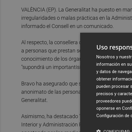
VALÈNCIA (EP). La Generalitat ha puesto en marc
irregularidades o malas prácticas en la Administ
informado el Consell en un comunicado.
Al respecto, la consellera de Justicia,
Gabriela 
Uso respons
a personas que prestan servicio dentro de la Ad
Nosotros y nuestr
conocimiento de los órganos de control interno l
información en su 
"supondrá un importantísimo refuerzo a los sist
y datos de navega
obtener informació
Bravo ha asegurado que se trata de un canal tel
pueden procesar su
anonimato de las personas denunciantes y se pod
precisos y caracte
Generalitat.
proveedores pueden
oponerse en
Confi
Configuración de 
Asimismo, ha destacado "la apuesta del actual Co
Interior y Administración Pública, un completo s
CONFIGURAR