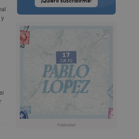
¡Quiero suscribirme!
nal
 y
n
sí
r
.