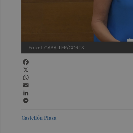
Foto: I. CABALLER/CORTS
Facebook
X
WhatsApp
Email
LinkedIn
Messenger
Castellón Plaza