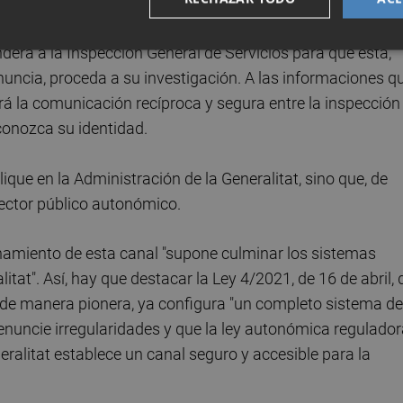
 y de prevención de la corrupción".
derá a la Inspección General de Servicios para que esta,
enuncia, proceda a su investigación. A las informaciones q
rá la comunicación recíproca y segura entre la inspección
conozca su identidad.
ique en la Administración de la Generalitat, sino que, de
sector público autonómico.
namiento de esta canal "supone culminar los sistemas
itat". Así, hay que destacar la Ley 4/2021, de 16 de abril, 
a, de manera pionera, ya configura "un completo sistema de
nuncie irregularidades y que la ley autonómica regulador
eralitat establece un canal seguro y accesible para la