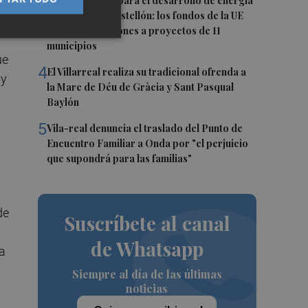
3
Otra inyección para el desarrollo de energía
renovable en Castellón: los fondos de la UE
destinan 19 millones a proyectos de 11
municipios
ue
4
El Villarreal realiza su tradicional ofrenda a
 y
la Mare de Déu de Gràcia y Sant Pasqual
Baylón
5
Vila-real denuncia el traslado del Punto de
Encuentro Familiar a Onda por "el perjuicio
que supondrá para las familias"
de
Suscríbete al canal
de Whatsapp
a
Siempre al día de las últimas
noticias