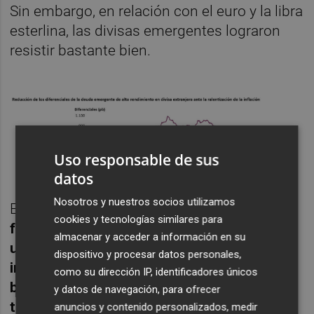
Sin embargo, en relación con el euro y la libra
esterlina, las divisas emergentes lograron
resistir bastante bien.
Uso responsable de sus
datos
Nosotros y nuestros socios utilizamos
En nuestra opinión,
cualquier factor que
cookies y tecnologías similares para
favorezca el debilitamiento del dólar -como
almacenar y acceder a información en su
una pausa en las subidas de tipos de
dispositivo y procesar datos personales,
interés o un recorte de tipos- podría
como su dirección IP, identificadores únicos
beneficiar a las divisas emergentes en
y datos de navegación, para ofrecer
términos de dólar.
Esta dinámica de divisas
anuncios y contenido personalizados, medir