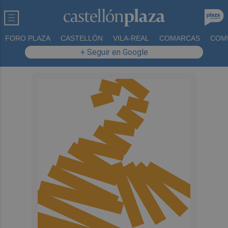
FORO PLAZA
CASTELLÓN
VILA-REAL
COMARCAS
COM
+ Seguir en Google