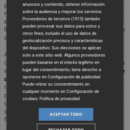
anuncios y contenido, obtener información
potencialmente favorable y los atractivos
sobre la audiencia y mejorar los servicios.
rendimientos reales y nominales, sobre todo
Proveedores de terceros (1913)
también
en ciertos países de América Latina, nos
pueden procesar sus datos para estos y
llevan a favorecer ligeramente la inversión en
otros fines, incluido el uso de datos de
deuda denominada en divisa local.
geolocalización precisos y características
del dispositivo. Sus elecciones se aplican
A pesar de la reducción de los diferenciales
solo a este sitio web. Algunos proveedores
de la deuda de alto rendimiento denominada
pueden basarse en el interés legítimo en
lugar del consentimiento; tiene derecho a
en dólares,
vemos ciertas oportunidades de
oponerse en
Configuración de publicidad
.
carry
en títulos de crédito en dificultades
,
Puede retirar su consentimiento en
muchas de las cuales ya están descontadas
cualquier momento en
Configuración de
por el mercado, así como en ciertos créditos
cookies
.
Política de privacidad
de alto rendimiento potencialmente más
seguros, como Egipto, que tiene acceso a
ACEPTAR TODO
financiación externa.
RECHAZAR TODO