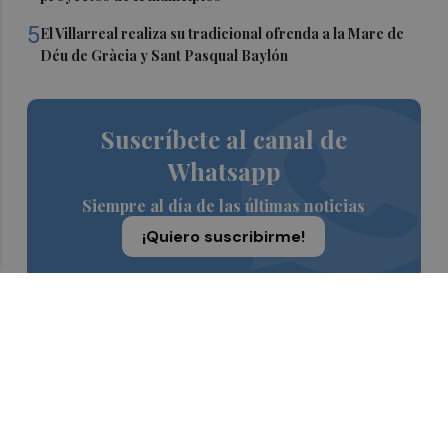
5
El Villarreal realiza su tradicional ofrenda a la Mare de
Déu de Gràcia y Sant Pasqual Baylón
Suscríbete al canal de
Whatsapp
Siempre al día de las últimas noticias
¡Quiero suscribirme!