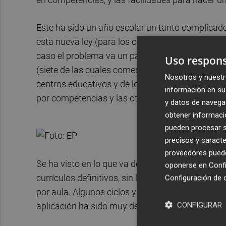
Este ha sido un año escolar un tanto complicado
esta nueva ley (para los cursos impares) ya que
caso el problema va un paso más allá. La ley y
Uso respons
(siete de las cuales comenzaron el año escolar s
Nosotros y nuestr
centros educativos y de los docentes, quienes 
información en su 
por competencias y las otras novedades de la nu
y datos de navega
obtener informació
pueden procesar su
precisos y caracte
proveedores pueden
Se ha visto en lo que va de año escolar, como 
oponerse en
Confi
currículos definitivos, sin la formación docen
Configuración de 
por aula. Algunos ciclos ya han comenzado a intr
CONFIGURAR
aplicación ha sido muy desigual, en función al