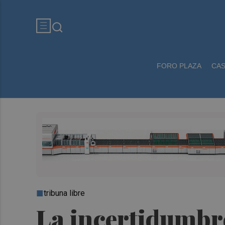
FORO PLAZA
CA
tribuna libre
La incertidumbre