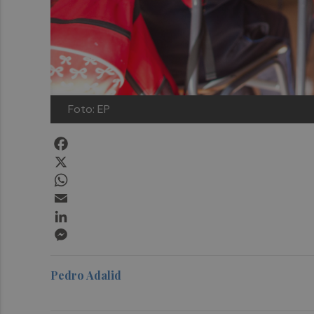
Foto: EP
Facebook
X
WhatsApp
Email
LinkedIn
Messenger
Pedro Adalid