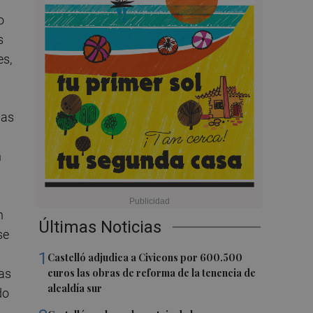
o
s
es,
las
n
n
Últimas Noticias
se
1
Castelló adjudica a Civicons por 600.500
euros las obras de reforma de la tenencia de
as
alcaldía sur
do