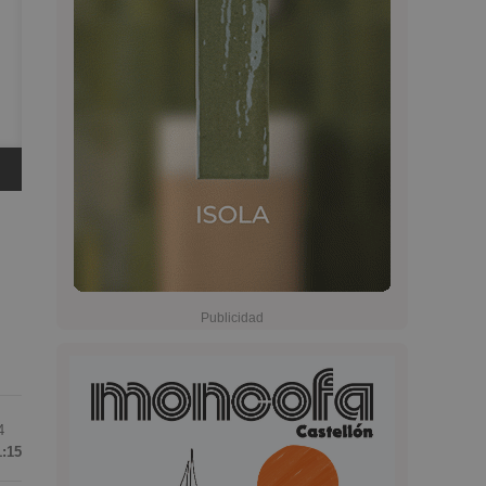
4
1:15