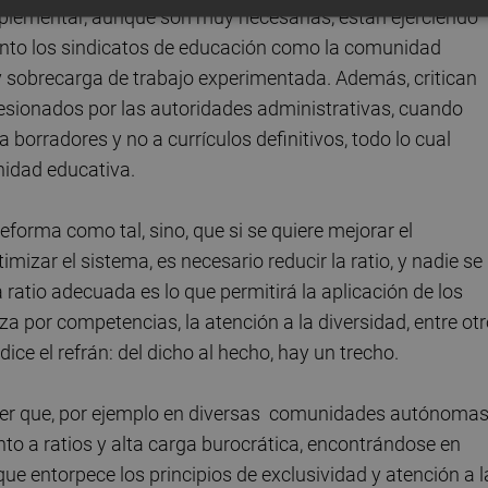
plementar, aunque son muy necesarias, están ejerciendo
anto los sindicatos de educación como la comunidad
y sobrecarga de trabajo experimentada. Además, critican
esionados por las autoridades administrativas, cuando
orradores y no a currículos definitivos, todo lo cual
idad educativa.
eforma como tal, sino, que si se quiere mejorar el
timizar el sistema, es necesario reducir la ratio, y nadie se
ratio adecuada es lo que permitirá la aplicación de los
a por competencias, la atención a la diversidad, entre ot
ce el refrán: del dicho al hecho, hay un trecho.
ever que, por ejemplo en diversas comunidades autónomas
o a ratios y alta carga burocrática, encontrándose en
que entorpece los principios de exclusividad y atención a l