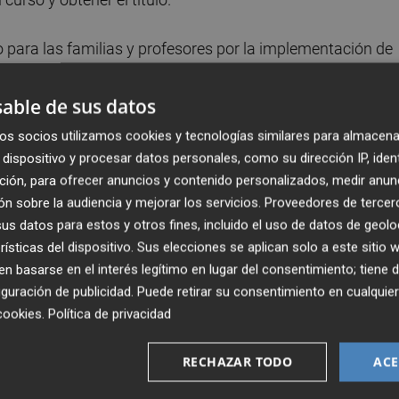
 para las familias y profesores por la implementación de
 todo lo nuevo siempre genera incertidumbre, pero en este
a no está en manos de las administraciones autonómicas
able de sus datos
in haber publicado sus currículos) sino, en manos de los
os socios utilizamos cookies y tecnologías similares para almacena
finalmente son los que tienen que implementar la enseñan
dispositivo y procesar datos personales, como su dirección IP, iden
eva ley en sus aulas.
ción, para ofrecer anuncios y contenido personalizados, medir anun
n sobre la audiencia y mejorar los servicios.
Proveedores de tercer
s datos para estos y otros fines, incluido el uso de datos de geolo
rísticas del dispositivo. Sus elecciones se aplican solo a este sitio
 basarse en el interés legítimo en lugar del consentimiento; tiene 
la comunidad docente trata de implementar la LOMLOE sin
guración de publicidad
. Puede retirar su consentimiento en cualqu
te necesaria y con un desproporcionado número de alumnos
cookies
.
Política de privacidad
oducir los nuevos currículos en este curso escolar, pero 
RECHAZAR TODO
ACE
 criterio de cada Comunidad Autónoma.