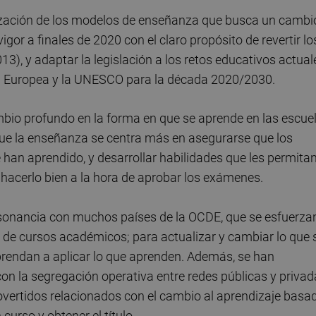
alización de los modelos de enseñanza que busca un cambi
gor a finales de 2020 con el claro propósito de revertir lo
), y adaptar la legislación a los retos educativos actual
ión Europea y la UNESCO para la década 2020/2030.
bio profundo en la forma en que se aprende en las escue
que la enseñanza se centra más en asegurarse que los
han aprendido, y desarrollar habilidades que les permita
 hacerlo bien a la hora de aprobar los exámenes.
nsonancia con muchos países de la OCDE, que se esfuerza
ón de cursos académicos; para actualizar y cambiar lo que 
prendan a aplicar lo que aprenden. Además, se han
n la segregación operativa entre redes públicas y privad
vertidos relacionados con el cambio al aprendizaje basa
curso y obtener el título.