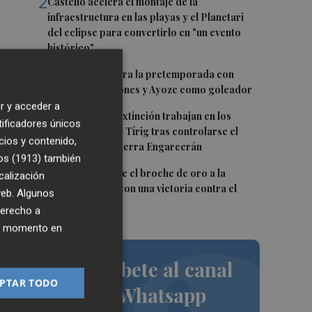
2
Castelló acelera el montaje de la
infraestructura en las playas y el Planetari
del eclipse para convertirlo en "un evento
histórico"
3
El Villarreal cierra la pretemporada con
buenas sensaciones y Ayoze como goleador
r y acceder a
4
za
Los medios de extinción trabajan en los
tificadores únicos
frentes de Catí y Tírig tras controlarse el
cios y contenido,
incendio de la Sierra Engarcerán
os (1913)
también
5
El Villarreal pone el broche de oro a la
calización
pretemporada con una victoria contra el
 web. Algunos
Galatasaray
derecho a
ier momento en
Suscríbete al canal
su
PTAR TODO
de Whatsapp