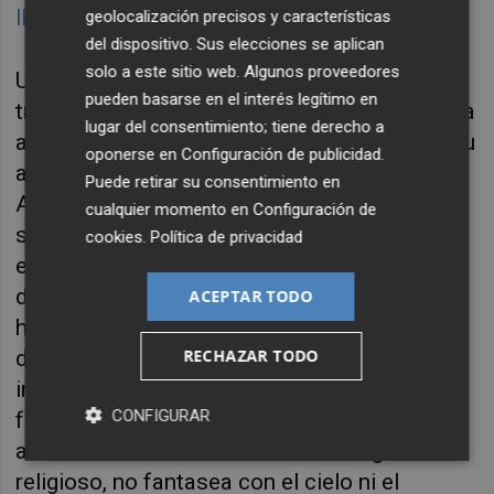
llama “polución de imágenes”
.
geolocalización precisos y características
del dispositivo. Sus elecciones se aplican
solo a este sitio web. Algunos proveedores
Una paciente me describe, entre la risa y la
pueden basarse en el interés legítimo en
tragedia, cómo su sobrino de siete años apela
lugar del consentimiento; tiene derecho a
a una cámara de vídeo frente a la tumba de su
oponerse en
Configuración de publicidad
.
abuela: deberían haber dejado una ahí dentro.
Puede retirar su consentimiento en
Así veríamos todo, describe el pequeño,
cualquier momento en
Configuración de
sabríamos cómo cambia la cosa. El niño, que
cookies
.
Política de privacidad
es inmortal todavía, no imagina la
degradación física pero sabe que su abuela
ACEPTAR TODO
ha dejado de ser analógica y ahora puede ser
RECHAZAR TODO
digital: es adicto a las imágenes, a cualquier
imagen. Como toda su generación, obtiene
CONFIGURAR
fácilmente imágenes cuando la curiosidad le
asalta. No ha sido educado en el dogma
religioso, no fantasea con el cielo ni el