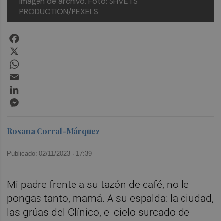
Imagen de archivo. Foto: SHVETS
PRODUCTION/PEXELS
Facebook
X
WhatsApp
Email
LinkedIn
Messenger
Rosana Corral-Márquez
Publicado: 02/11/2023 ·
17:39
Mi padre frente a su tazón de café, no le
pongas tanto, mamá. A su espalda: la ciudad,
las grúas del Clínico, el cielo surcado de