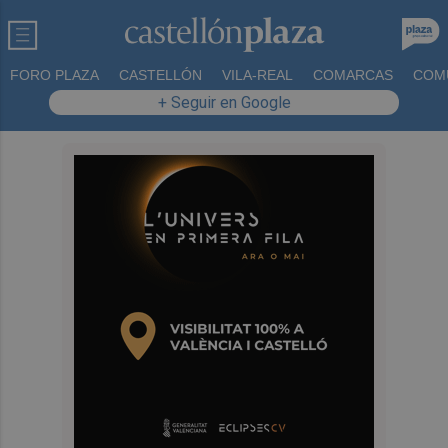
FORO PLAZA
CASTELLÓN
VILA-REAL
COMARCAS
COM
+ Seguir en Google