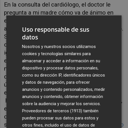
En la consulta del cardiólogo, el doctor le
pregunta a mi madre cómo va de ánimo en
estos días de guerra y cambio climático. Los
alemanes lo llaman
Weltweh
: dolor del mundo.
Uso responsable de sus
Se ha convertido en la coletilla, la pequeña
datos
cortesía, la forma de mostrar que se es un
Nosotros y nuestros socios utilizamos
igual con el desconocido que comparte
cookies y tecnologías similares para
espacio y se borrará enseguida, visitas
almacenar y acceder a información en su
médicas, ascensores, espera en la fila. ¿De
dispositivo y procesar datos personales,
como su dirección IP, identificadores únicos
qué hablábamos antes?, ¿del fútbol?, ¿de la
y datos de navegación, para ofrecer
última tonadillera divorciada? Lo más común
anuncios y contenido personalizados, medir
es que nos encojamos de hombros:
anuncios y contenido, obtener información
hundimos los ojos y buscamos dentro, cerca,
sobre la audiencia y mejorar los servicios.
en nuestro pequeño patio interior. ¿Qué otra
Proveedores de terceros (1913)
también
cosa podemos hacer?, se oye siempre:
pueden procesar sus datos para estos y
sufrimos de fatiga informativa.
Victor Érice
lo
otros fines, incluido el uso de datos de