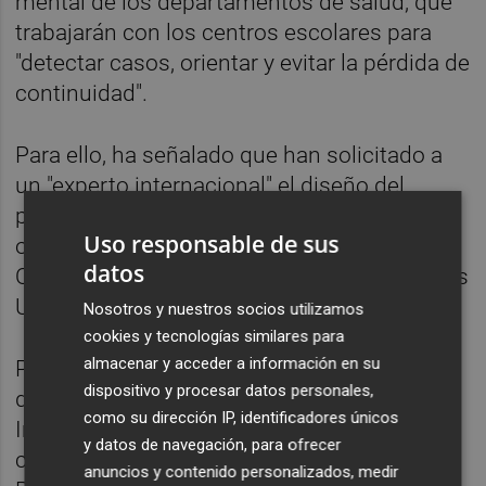
mental de los departamentos de salud, que
trabajarán con los centros escolares para
"detectar casos, orientar y evitar la pérdida de
continuidad".
Para ello, ha señalado que han solicitado a
un "experto internacional" el diseño del
programa de prevención, que proceden de
Uso responsable de sus
organismos internacionales como la
datos
Organización Mundial de la Salud o Naciones
Unidas.
Nosotros y nuestros socios utilizamos
cookies y tecnologías similares para
almacenar y acceder a información en su
Por otra parte, ha citado el encargo del
dispositivo y procesar datos personales,
documento inicial de redacción del Plan
como su dirección IP, identificadores únicos
Integral de TDAH, que es "una patología
y datos de navegación, para ofrecer
compleja que exige participación conjunta".
anuncios y contenido personalizados, medir