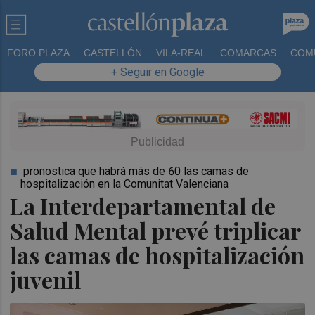
FORO PLAZA
CASTELLÓN
VILA-REAL
COMARCAS
COM
+ Seguir en Google
pronostica que habrá más de 60 las camas de
hospitalización en la Comunitat Valenciana
La Interdepartamental de
Salud Mental prevé triplicar
las camas de hospitalización
juvenil