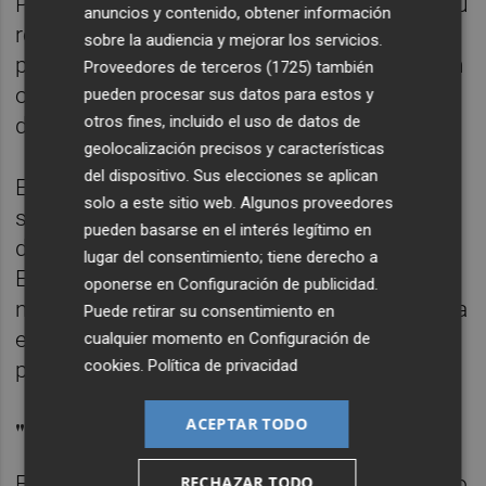
Para ello, ha avanzado que han encargado su
anuncios y contenido, obtener información
redacción a una sociedad científica de
sobre la audiencia y mejorar los servicios.
psiquiatría infantil, que deberán presentar en
Proveedores de terceros (1725)
también
octubre y esperan tener aprobado alrededor
pueden procesar sus datos para estos y
otros fines, incluido el uso de datos de
de marzo del año próximo.
geolocalización precisos y características
del dispositivo. Sus elecciones se aplican
En cuanto al programa de prevención de
solo a este sitio web. Algunos proveedores
suicidio, Pérez ha destacado que el
pueden basarse en el interés legítimo en
documento base lo redactará la Sociedad
lugar del consentimiento; tiene derecho a
Española de Suicidología antes de
oponerse en
Configuración de publicidad
.
noviembre. "Siempre vamos a basarnos en la
Puede retirar su consentimiento en
evidencia científica y no en ocurrencias
cualquier momento en
Configuración de
cookies
.
Política de privacidad
personales", ha aseverado.
ACEPTAR TODO
"Exige evidencia científica"
En cuanto al ámbito educativo, ha destacado
RECHAZAR TODO