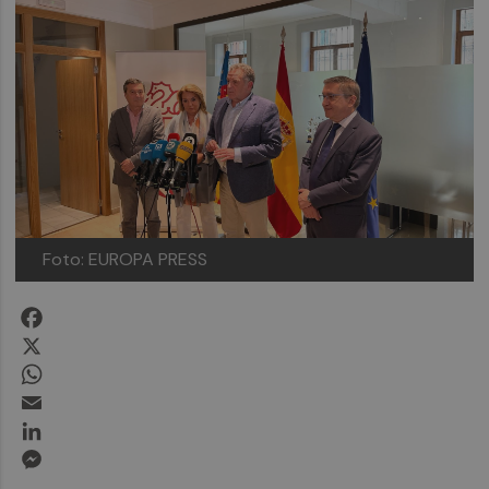
Foto: EUROPA PRESS
Facebook
X
WhatsApp
Email
LinkedIn
Messenger