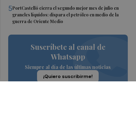
5
PortCastelló cierra el segundo mejor mes de julio en
graneles líquidos: dispara el petróleo en medio de la
guerra de Oriente Medio
Suscríbete al canal de
Whatsapp
Siempre al día de las últimas noticias
¡Quiero suscribirme!