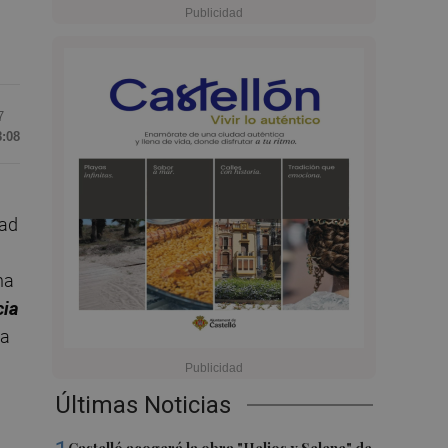
7
8:08
dad
ha
cia
ia
Últimas Noticias