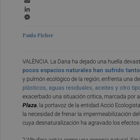
LinkedIn
Messenger
Paula Picher
VALÈNCIA. La Dana ha dejado una huella devasta
pocos espacios naturales han sufrido tan
y pulmón ecológico de la región, enfrenta una de 
plásticos, aguas residuales, aceites y otro ti
exacerbado una situación crítica, marcada por 
Plaza
, la portavoz de la entidad Acció Ecologist
la necesidad de frenar la impermeabilización del
cuya desnaturalización ha agravado los efectos 
"L'Albufera actúa como una esponja natural. Sin 