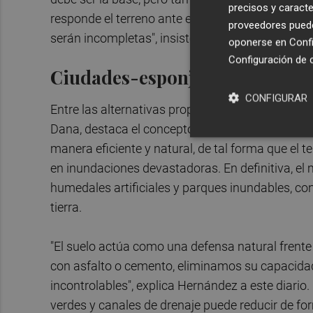
precisos y caracte
responde el terreno ante este tipo de emergencia
proveedores pueden
serán incompletas", insiste Hernández.
oponerse en
Confi
Configuración de 
Ciudades-esponja
CONFIGURAR
Entre las alternativas propuestas para mitigar
Dana, destaca el concepto de
"ciudades-eponj
manera eficiente y natural, de tal forma que el t
en inundaciones devastadoras. En definitiva, e
humedales artificiales y parques inundables, con
tierra.
"El suelo actúa como una defensa natural frente
con asfalto o cemento, eliminamos su capacidad 
incontrolables", explica Hernández a este diari
verdes y canales de drenaje puede reducir de for