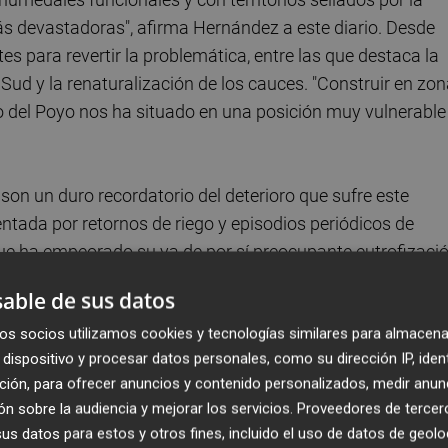
ás devastadoras", afirma Hernández a este diario. Desde
s para revertir la problemática, entre las que destaca la
 Sud y la renaturalización de los cauces. "Construir en zo
o del Poyo nos ha situado en una posición muy vulnerable
son un duro recordatorio del deterioro que sufre este
ntada por retornos de riego y episodios periódicos de
 que ha empeorado su ya de por sí preocupante eutrofizació
asiva de residuos contaminantes, lo que dificulta aún más
able de sus datos
no es una amenaza futura; ya lo vivimos. Sin una
os socios utilizamos cookies y tecnologías similares para almacena
e natural será irreparable", advierte Hernández.
dispositivo y procesar datos personales, como su dirección IP, iden
ción, para ofrecer anuncios y contenido personalizados, medir anun
sta subraya la necesidad de incluir a agricultores,
n sobre la audiencia y mejorar los servicios.
Proveedores de tercer
egias de recuperación del entorno ambiental. "La ciencia
s datos para estos y otros fines, incluido el uso de datos de geolo
e viven y trabajan en estas zonas, porque saben cómo