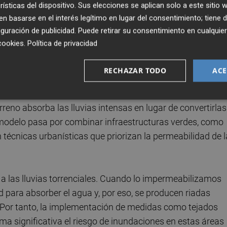
rísticas del dispositivo. Sus elecciones se aplican solo a este sitio
s. Sin ellos, las soluciones que aporten las administracio
 basarse en el interés legítimo en lugar del consentimiento; tiene 
guración de publicidad
. Puede retirar su consentimiento en cualqu
cookies
.
Política de privacidad
RECHAZAR TODO
ACE
 los impactos de fenómenos climáticos extremos como la
a"
. Estas urbes están diseñadas para gestionar el agua de
erreno absorba las lluvias intensas en lugar de convertirlas
l modelo pasa por combinar infraestructuras verdes, como
 técnicas urbanísticas que priorizan la permeabilidad de l
 a las lluvias torrenciales. Cuando lo impermeabilizamos
para absorber el agua y, por eso, se producen riadas
o. Por tanto, la implementación de medidas como tejados
ma significativa el riesgo de inundaciones en estas áreas