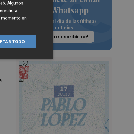
 web. Algunos
de Whatsapp
nes
derecho a
ier momento en
Siempre al día de las últimas
noticias
¡Quiero suscribirme!
PTAR TODO
a