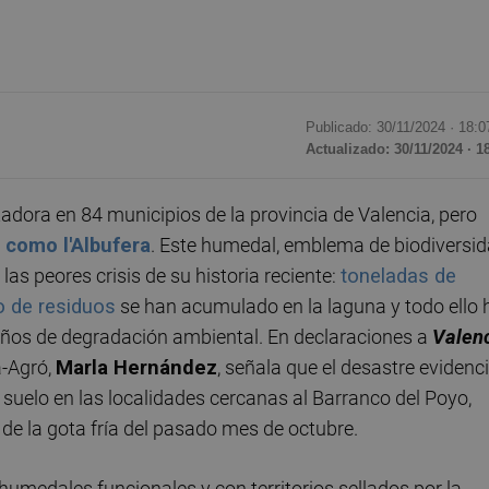
Publicado: 30/11/2024 ·
18:0
Actualizado: 30/11/2024 · 1
dora en 84 municipios de la provincia de Valencia, pero
to como
l'Albufera
. Este humedal, emblema de biodiversi
las peores crisis de su historia reciente:
toneladas de
po de residuos
se han acumulado en la laguna y todo ello 
años de degradación ambiental. En declaraciones a
Valen
a-Agró,
Marla Hernández
, señala que el desastre evidenc
 suelo en las localidades cercanas al Barranco del Poyo,
de la gota fría del pasado mes de octubre.
humedales funcionales y con territorios sellados por la