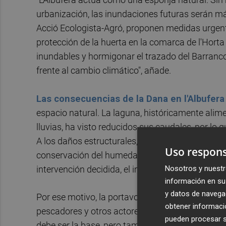
urbanización, las inundaciones futuras serán m
Acció Ecologista-Agró, proponen medidas urgente
protección de la huerta en la comarca de l'Horta
inundables y hormigonar el trazado del Barranc
frente al cambio climático", añade.
Las consecuencias de la Dana en l'Albufera
espacio natural. La laguna, históricamente alime
lluvias, ha visto reducidos sus caudales, por lo
A los daños estructurales, se suma la llegada m
Uso respons
conservación del humedal. "El cambio climático 
Nosotros y nuestr
intervención decidida, el impacto sobre el parqu
información en su 
y datos de navega
Por ese motivo, la portavoz de la entidad ecologi
obtener informació
pescadores y otros actores locales en las estrat
pueden procesar su
debe ser la base, pero también las personas qu