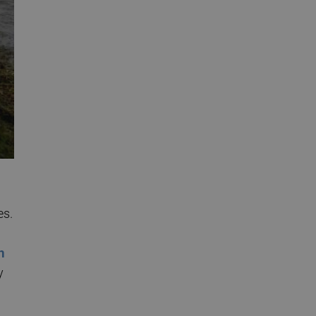
es.
n
y