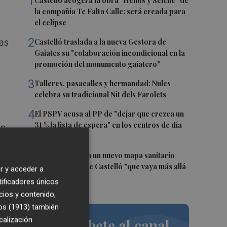
1
Castelló acogerá la obra "Helios y Selene" de
la compañía Te Falta Calle: será creada para
el eclipse
2
Castelló traslada a la nueva Gestora de
nas
Gaiates su "colaboración incondicional en la
promoción del monumento gaiatero"
3
Talleres, pasacalles y hermandad: Nules
celebra su tradicional Nit dels Farolets
4
El PSPV acusa al PP de "dejar que crezca un
31 % la lista de espera" en los centros de día
n.
de Castellón
 la
5
El PSPV reclama un nuevo mapa sanitario
para la ciudad de Castelló "que vaya más allá
r y acceder a
de parches"
tificadores únicos
cios y contenido,
os (1913)
también
calización
Suscríbete al canal