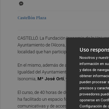
Messenger
Castellón Plaza
CASTELLÓ. La Fundación Isonomia de la Universit
Ayuntamiento de l’Alcora, ha organizado un acto 
Uso respons
localidad que han participado en la edición 201
Nosotros y nuestr
información en su 
En el mismo, además de algunas de las mujeres 
y datos de navega
Igualdad del Ayuntamiento de l’Alcora,
Tica Po
obtener informació
Isonomia,
Mª José Ortí
, y la agente de igualdad
pueden procesar su
precisos y caracte
El curso, de 40 horas de duración, se ha impartido
proveedores pueden
ha facilitado un espacio formativo de ocio dond
oponerse en
Confi
comunicativas y de acceso a la información exist
Configuración de 