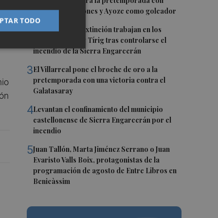
1
El Villarreal cierra la pretemporada con
buenas sensaciones y Ayoze como goleador
PTAR TODO
a,
2
Los medios de extinción trabajan en los
frentes de Catí y Tírig tras controlarse el
incendio de la Sierra Engarcerán
3
El Villarreal pone el broche de oro a la
pretemporada con una victoria contra el
nio
Galatasaray
ión
4
Levantan el confinamiento del municipio
castellonense de Sierra Engarcerán por el
incendio
5
Juan Tallón, Marta Jiménez Serrano o Juan
Evaristo Valls Boix, protagonistas de la
programación de agosto de Entre Libros en
Benicàssim