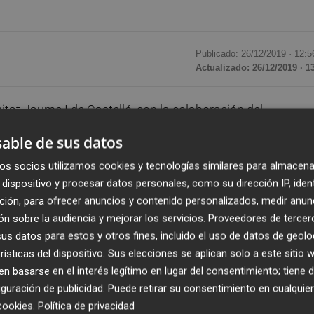
Publicado: 26/12/2019 ·
12:5
Actualizado: 26/12/2019 · 1
at Jaume I de Castelló, con la colaboración del
para la entrega de los certificados a las mujeres de la
able de sus datos
9 del curso
Informática básica para mujeres
.
os socios utilizamos cookies y tecnologías similares para almacena
dispositivo y procesar datos personales, como su dirección IP, iden
que se han formado, han participado la concejala de
ción, para ofrecer anuncios y contenido personalizados, medir anun
ns
, la coordinadora del área social de la Fundación
n sobre la audiencia y mejorar los servicios.
Proveedores de tercer
 de la capital de l’Alcalatén,
Lucía Romaní
.
s datos para estos y otros fines, incluido el uso de datos de geolo
rísticas del dispositivo. Sus elecciones se aplican solo a este sitio
 por línea a través de un aula virtual diseñada para tal fin
 basarse en el interés legítimo en lugar del consentimiento; tiene 
e las alumnas han podido descubrir las posibilidades
guración de publicidad
. Puede retirar su consentimiento en cualqu
entes en la red.
cookies
.
Política de privacidad