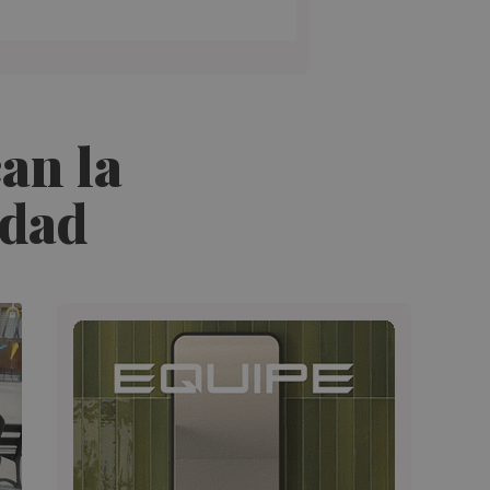
an la
idad