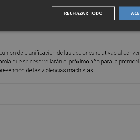
RECHAZAR TODO
ACE
adas a municipios de la Red Isonomia, 8 de ellas de l’Alcor
as de la información y de la comunicación.
eunión de planificación de las acciones relativas al conve
omia que se desarrollarán el próximo año para la promoc
prevención de las violencias machistas.