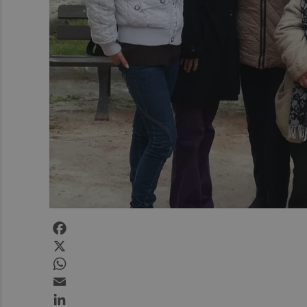
Facebook
X
WhatsApp
Email
LinkedIn