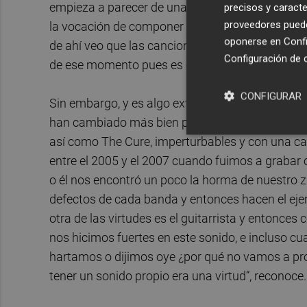
empieza a parecer de una forma más desacompl
precisos y caracte
proveedores pueden
la vocación de componer canciones. Hasta enton
oponerse en
Confi
de ahí veo que las canciones pues son importan
Configuración de 
de ese momento pues es el Trucar Casa”, señala
CONFIGURAR
Sin embargo, y es algo extraño en esta industria
han cambiado más bien poco en su estilo, en su 
así como The Cure, imperturbables y con una ca
entre el 2005 y el 2007 cuando fuimos a grabar
o él nos encontró un poco la horma de nuestro z
defectos de cada banda y entonces hacen el ejerci
otra de las virtudes es el guitarrista y entonces
nos hicimos fuertes en este sonido, e incluso 
hartamos o dijimos oye ¿por qué no vamos a pr
tener un sonido propio era una virtud”, reconoce.