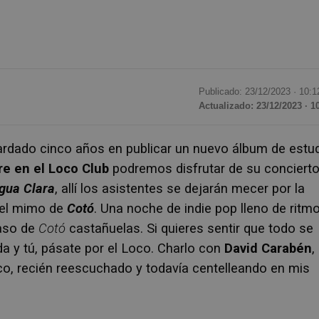
Publicado: 23/12/2023 ·
10:1
Actualizado: 23/12/2023 · 1
rdado cinco años en publicar un nuevo álbum de estu
re en el Loco Club
podremos disfrutar de su conciert
igua Clara
, allí los asistentes se dejarán mecer por la
el mimo de
Cotó
. Una noche de indie pop lleno de ritm
caso de
Cotó
castañuelas. Si quieres sentir que todo se
da y tú, pásate por el Loco. Charlo con
David Carabén
,
isco, recién reescuchado y todavía centelleando en mis