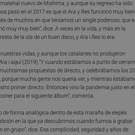
aterial nuevo de Mishima, y aunque su regreso ha sido
 nos pasó en el 2017 es que el Ara y Res funcionó muy bien
pués de muchos en que teníamos un single poderoso, que e
onó muy muy bien”, dice. A veces en la vida, y más en la
ta de la ola de un buen disco, y Ara i Res lo era.
nuestras vidas, y aunque los catalanes no produjeron
Ara i aquí
(2019) “Y cuando estábamos a punto de cerrar
 muchísimas propuestas de directo, y celebrábamos los 2
o, porque mucha gente nos quería ver, y mientras estábam
stro primer directo. Entonces vino la pandemia justo en el
ner para el siguiente álbum”, comenta.
do de forma analógica dentro de esta maraña de elepés
radición en la que ya descubrimos cuando fuimos a grabar
 en grupo”, dice. Esa complicidad, seguridad y años de