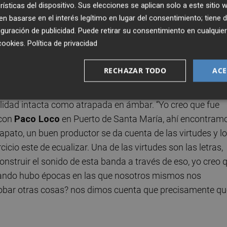
ejada y más normal. Y es cuando me doy cuenta que te
rísticas del dispositivo. Sus elecciones se aplican solo a este sitio
 basarse en el interés legítimo en lugar del consentimiento; tiene 
ces había sido una cosa un poco más juguetona, y a part
guración de publicidad
. Puede retirar su consentimiento en cualqu
tes porque componer para mí es importante, y el product
cookies
.
Política de privacidad
.
RECHAZAR TODO
ACE
l tan mutable e inestable que nos ha tocado vivir, Mishim
musicalidad; una personalidad que se mantiene fiel, algo
lidad intacta como atrapada en ámbar. “Yo creo que fue
 con
Paco Loco
en Puerto de Santa María, ahí encontramo
apato, un buen productor se da cuenta de las virtudes y l
cio este de ecualizar. Una de las virtudes son las letras,
 construir el sonido de esta banda a través de eso, yo creo 
cuando hubo épocas en las que nosotros mismos nos
obar otras cosas? nos dimos cuenta que precisamente qu