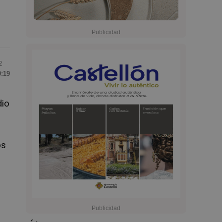
2
0:19
dio
o
os