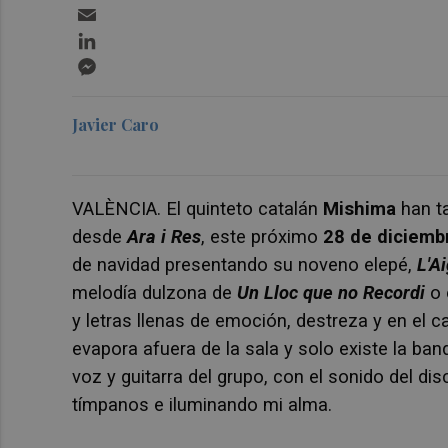
Email
LinkedIn
Messenger
Javier Caro
VALÈNCIA. El quinteto catalán
Mishima
han ta
desde
Ara i Res
, este próximo
28 de diciemb
de navidad presentando su noveno elepé,
L'A
melodía dulzona de
Un Lloc que no Recordi
o 
y letras llenas de emoción, destreza y en el 
evapora afuera de la sala y solo existe la ban
voz y guitarra del grupo, con el sonido del d
tímpanos e iluminando mi alma.