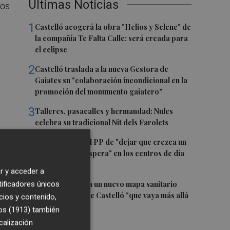
Últimas Noticias
mos
1
Castelló acogerá la obra "Helios y Selene" de
la compañía Te Falta Calle: será creada para
el eclipse
2
Castelló traslada a la nueva Gestora de
Gaiates su "colaboración incondicional en la
promoción del monumento gaiatero"
n
3
Talleres, pasacalles y hermandad: Nules
celebra su tradicional Nit dels Farolets
4
El PSPV acusa al PP de "dejar que crezca un
31 % la lista de espera" en los centros de día
de Castellón
r y acceder a
5
El PSPV reclama un nuevo mapa sanitario
tificadores únicos
para la ciudad de Castelló "que vaya más allá
cios y contenido,
era
de parches"
os (1913)
también
calización