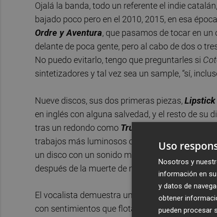
Ojalá la banda, todo un referente el indie catal
bajado poco pero en el 2010, 2015, en esa época
Ordre y Aventura
, que pasamos de tocar en un 
delante de poca gente, pero al cabo de dos o t
No puedo evitarlo, tengo que preguntarles si
Cot
sintetizadores y tal vez sea un sample, “sí, inclus
Nueve discos, sus dos primeras piezas,
Lipstick
en inglés con alguna salvedad, y el resto de su 
tras un redondo como
Trucar a Casa, recollir l
trabajos más luminosos como
Set tota la vida
(
Uso respons
un disco con un sonido más apesadumbrado. “P
Nosotros y nuestr
después de la muerte de mi padre”, recuerda.
información en su 
y datos de navega
El vocalista demuestra una capacidad enorme pa
obtener informació
con sentimientos que flotan en el ambiente y que
pueden procesar su