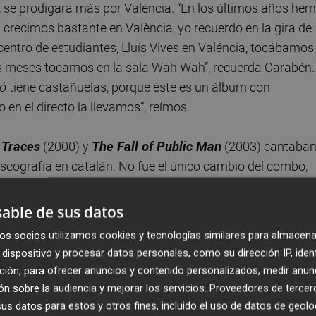
án, se prodigara más por València. “En los últimos años he
 crecimos bastante en València, yo recuerdo en la gira de
centro de estudiantes, Lluís Vives en Valéncia, tocábamos
res meses tocamos en la sala Wah Wah”, recuerda Carabén.
ó
tiene castañuelas, porque éste es un álbum con
o en el directo la llevamos”, reímos.
 Traces
(2000) y
The Fall of Public Man
(2003) cantaba
discografía en catalán. No fue el único cambio del combo,
es fotos, pagar la factura
(2005) más oscuro, llegaron
2007)
L´Amor Feliç
(2012) o el que nos ocupa. Trucar era
able de sus datos
iensa que el
Trucar Casa
es el disco que compuse justo
os socios utilizamos cookies y tecnologías similares para almacena
dispositivo y procesar datos personales, como su dirección IP, iden
ción, para ofrecer anuncios y contenido personalizados, medir anun
ra la composición de letras, de conectar de alguna man
n sobre la audiencia y mejorar los servicios.
Proveedores de tercer
 sabe pulsar. “Fíjate que también está el catalán que
s datos para estos y otros fines, incluido el uso de datos de geolo