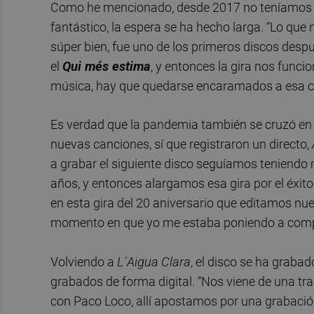
Como he mencionado, desde 2017 no teníamos m
fantástico, la espera se ha hecho larga. “Lo que
súper bien, fue uno de los primeros discos des
el
Qui més estima
, y entonces la gira nos funci
música, hay que quedarse encaramados a esa cres
Es verdad que la pandemia también se cruzó en 
nuevas canciones, sí que registraron un directo,
a grabar el siguiente disco seguíamos teniendo
años, y entonces alargamos esa gira por el éxit
en esta gira del 20 aniversario que editamos nue
momento en que yo me estaba poniendo a compo
Volviendo a
L´Aigua Clara
, el disco se ha graba
grabados de forma digital. “Nos viene de una t
con Paco Loco, allí apostamos por una grabación