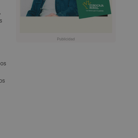
,
s
nos
0
os