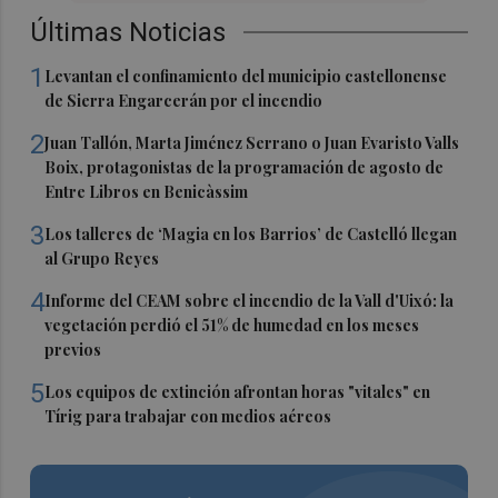
Últimas Noticias
1
Levantan el confinamiento del municipio castellonense
de Sierra Engarcerán por el incendio
2
Juan Tallón, Marta Jiménez Serrano o Juan Evaristo Valls
Boix, protagonistas de la programación de agosto de
Entre Libros en Benicàssim
3
Los talleres de ‘Magia en los Barrios’ de Castelló llegan
al Grupo Reyes
4
Informe del CEAM sobre el incendio de la Vall d'Uixó: la
vegetación perdió el 51% de humedad en los meses
previos
5
Los equipos de extinción afrontan horas "vitales" en
Tírig para trabajar con medios aéreos