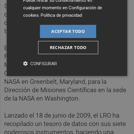
Puede retirar su consentimiento en
Si el techo de un tubo de lava solidificada se
cualquier momento en
Configuración de
derrumba, se abre un pozo, como una
cookies
.
Política de privacidad
claraboya, que puede conducir al resto del
tubo con forma de cueva.
ACEPTAR TODO
El Mini-RF es operado por el Laboratorio de
RECHAZAR TODO
Física Aplicada de Johns Hopkins en Laurel,
CONFIGURAR
Maryland. El LRO es administrado por el
Centro de Vuelos Espaciales Goddard de la
NASA en Greenbelt, Maryland, para la
Dirección de Misiones Científicas en la sede
de la NASA en Washington.
Lanzado el 18 de junio de 2009, el LRO ha
recopilado un tesoro de datos con sus siete
poderosos instrumentos, haciendo una