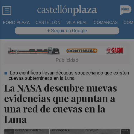
FORO PLAZA
CASTELLÓN
VILA-REAL
COMARCAS
COM
+ Seguir en Google
Los científicos llevan décadas sospechando que existen
cuevas subterráneas en la Luna
La NASA descubre nuevas
evidencias que apuntan a
una red de cuevas en la
Luna