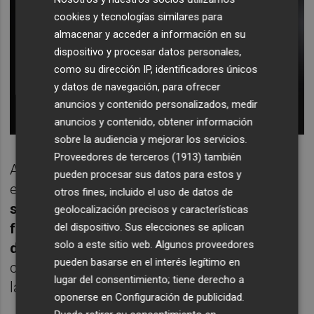
cookies y tecnologías similares para
almacenar y acceder a información en su
dispositivo y procesar datos personales,
como su dirección IP, identificadores únicos
y datos de navegación, para ofrecer
anuncios y contenido personalizados, medir
anuncios y contenido, obtener información
sobre la audiencia y mejorar los servicios.
Proveedores de terceros (1913)
también
Al igual que los "tubos de lava" que se
pueden procesar sus datos para estos y
encuentran aquí en la Tierra,
los científicos
otros fines, incluido el uso de datos de
sospechan que las cuevas lunares se
geolocalización precisos y características
formaron cuando la lava fundida fluyó
del dispositivo. Sus elecciones se aplican
solo a este sitio web. Algunos proveedores
debajo de un campo de lava enfriada
, o
pueden basarse en el interés legítimo en
cuando se formó una costra sobre un río de
lugar del consentimiento; tiene derecho a
lava, dejando un túnel largo y hueco.
oponerse en
Configuración de publicidad
.