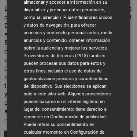
almacenar y acceder a información en su
Los asientos, los revestimientos laterales, las
dispositivo y procesar datos personales,
puertas, el forro del techo y el salpicadero del
como su dirección IP, identificadores únicos
Defender premium están revestidos de la
y datos de navegación, para ofrecer
anuncios y contenido personalizados, medir
exquisita piel Windsor Ebony de Land Rover.
anuncios y contenido, obtener información
El contorno de la consola central y el sistema
sobre la audiencia y mejorar los servicios.
de infoentretenimiento Classic muestran
Proveedores de terceros (1913)
también
detalles del color de la carrocería y, este
pueden procesar sus datos para estos y
último, incorpora funciones innovadoras
otros fines, incluido el uso de datos de
como la navegación por satélite, la radio
geolocalización precisos y características
terrestre digital y el Bluetooth en una pantalla
del dispositivo. Sus elecciones se aplican
y salpicadero originales. El contorno de la
solo a este sitio web. Algunos proveedores
pueden basarse en el interés legítimo en
palanca de cambios de la transmisión
lugar del consentimiento; tiene derecho a
automática ZF de ocho velocidades exhibe el
oponerse en
Configuración de publicidad
.
mismo color de la carrocería, Heritage Grey.
Puede retirar su consentimiento en
cualquier momento en
Configuración de