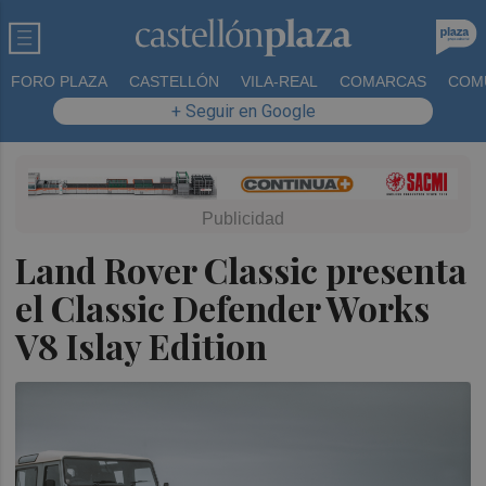
FORO PLAZA
CASTELLÓN
VILA-REAL
COMARCAS
COM
+ Seguir en Google
Land Rover Classic presenta
el Classic Defender Works
V8 Islay Edition