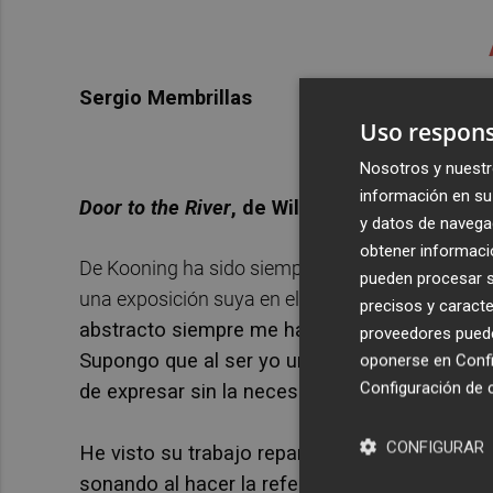
Sergio Membrillas
Uso respons
Nosotros y nuestr
información en su 
Door to the River
, de Willem de Kooning (19
y datos de navega
obtener informació
De Kooning ha sido siempre una de mis grandes p
pueden procesar su
una exposición suya en el IVAM, curada por aque
precisos y caracte
abstracto siempre me ha fascinado, Esa expres
proveedores pueden
Supongo que al ser yo un ilustrador figurativ
oponerse en
Confi
Configuración de 
de expresar sin la necesidad de dictarnos la
CONFIGURAR
He visto su trabajo repartido en diferentes ex
sonando al hacer la referencia ) y siempre q