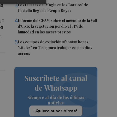
3
as
Los talleres de ‘Magia en los Barrios’ de
Castelló llegan al Grupo Reyes
lgo
4
Informe del CEAM sobre el incendio de la Vall
d'Uixó: la vegetación perdió el 51% de
os
humedad en los meses previos
.
5
Los equipos de extinción afrontan horas
"vitales" en Tírig para trabajar con medios
aéreos
Suscríbete al canal
de Whatsapp
Siempre al día de las últimas
noticias
¡Quiero suscribirme!