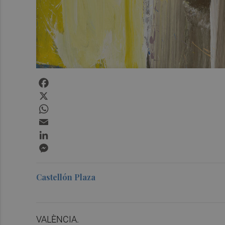
Facebook
X
WhatsApp
Email
LinkedIn
Messenger
Castellón Plaza
VALÈNCIA.