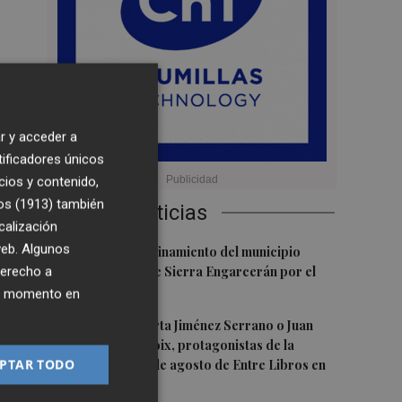
r y acceder a
tificadores únicos
cios y contenido,
os (1913)
también
Últimas Noticias
er
calización
 web. Algunos
1
Levantan el confinamiento del municipio
derecho a
castellonense de Sierra Engarcerán por el
incendio
ra
ier momento en
2
Juan Tallón, Marta Jiménez Serrano o Juan
Evaristo Valls Boix, protagonistas de la
PTAR TODO
programación de agosto de Entre Libros en
Benicàssim
 a