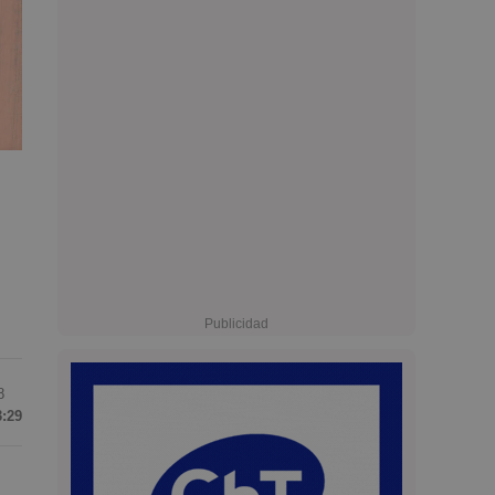
8
3:29