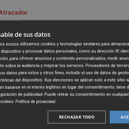
Atracador
able de sus datos
Botín
os socios utilizamos cookies y tecnologías similares para almacena
dispositivo y procesar datos personales, como su dirección IP, iden
60)
ción, para ofrecer anuncios y contenido personalizados, medir anun
n sobre la audiencia y mejorar los servicios.
Proveedores de tercer
asiones. Recuerdo estudiar la carrera de Bellas Artes y v
s datos para estos y otros fines, incluido el uso de datos de geolo
l entonces por el gran Vicente Todolí.
El expresionismo
rísticas del dispositivo. Sus elecciones se aplican solo a este sitio
ividad del color, de las formas, las pinceladas…
 basarse en el interés legítimo en lugar del consentimiento; tiene 
o el 90% del tiempo, me fascina esa libertad y esa mane
guración de publicidad
. Puede retirar su consentimiento en cualqu
cookies
.
Política de privacidad
s formas que nos han de comunicar.
RECHAZAR TODO
ACE
posiciones o galerías
all around the world
(Daft Punk
ue me pongo delante de una de sus obras viajo un poco