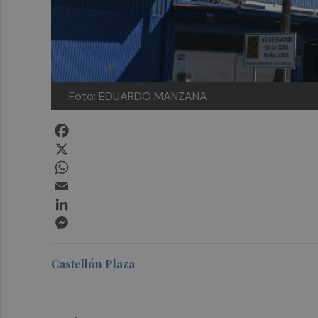
Foto: EDUARDO MANZANA
Facebook
X
WhatsApp
Email
LinkedIn
Messenger
Castellón Plaza