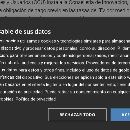
 y Usuarios (OCU) insta a la Conselleria de Innovación,
a obligación de pago previo en las tasas de ITV por medio
etálico es un derecho de los consumidores que persigue
a población más desfavorecida y con una menor capacitaci
able de sus datos
os socios utilizamos cookies y tecnologías similares para almacena
dispositivo y procesar datos personales, como su dirección IP, iden
t anunciara, como medida para agilizar y mejorar el servic
ción, para ofrecer anuncios y contenido personalizados, medir anun
bono de las tasas, de forma que este coste se debe pagar
n sobre la audiencia y mejorar los servicios.
Proveedores de tercer
cha y hora para acudir a este servicio. En concreto, cuan
s datos para estos y otros fines, incluido el uso de datos de geolo
 realizar el pago a través de Bizum, Paypal o tarjeta de
rísticas del dispositivo. Sus elecciones se aplican solo a este sitio
 basarse en el interés legítimo en lugar del consentimiento; tiene 
guración de publicidad
. Puede retirar su consentimiento en cualqu
lico es un derecho de los consumidores, ya que la Ley
cookies
.
Política de privacidad
 Usuarios se modificó expresamente en 2022 para
RECHAZAR TODO
ACE
onsumo la negativa a aceptar el pago en efectivo como