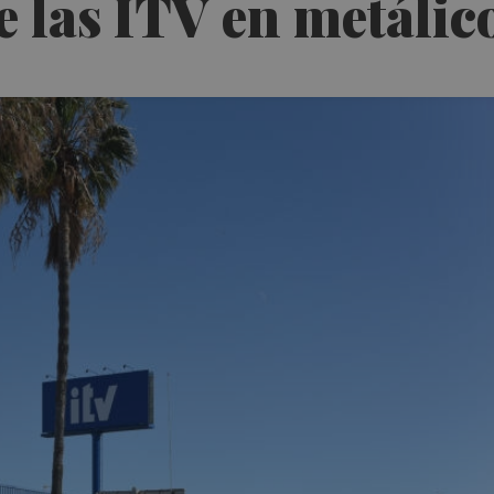
e las ITV en metálic