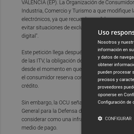
VALÈNCIA (EP). La Organización de Consumidores
Industria, Comercio y Turismo a que modifique l
electrónicos, ya que recuerda que "el pago en m
evitar situaciones de exclusión financiera en l
Uso respons
digital".
Nosotros y nuestr
información en su 
Este petición llega después de que la Generalita
y datos de navega
de las ITV, la obligación de pago previo en el a
obtener informació
desde el momento en que el usuario escoge la fe
pueden procesar su
el consumidor reserva con su matrícula tiene que
precisos y caracte
crédito.
proveedores pueden
oponerse en
Confi
Sin embargo, la OCU señala que el pago en metá
Configuración de 
General para la Defensa de los Consumidores y
CONFIGURAR
considerar como una infracción en materia de c
medio de pago.