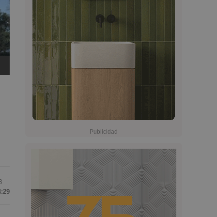
8
4:29