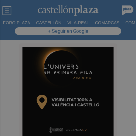
FORO PLAZA
CASTELLÓN
VILA-REAL
COMARCAS
COM
+ Seguir en Google