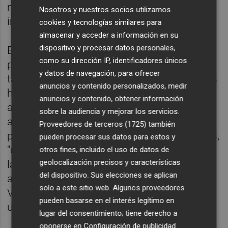
nada más lejos de la realidad, son por
Nosotros y nuestros socios utilizamos
ingresos propios", puntualizó.
cookies y tecnologías similares para
almacenar y acceder a información en su
dispositivo y procesar datos personales,
En cuanto a los gastos previstos en el
como su dirección IP, identificadores únicos
presupuesto, el Tesorero apuntó que existe
y datos de navegación, para ofrecer
también una continuidad con los programas
anuncios y contenido personalizados, medir
habituales que constituyen la base de las
anuncios y contenido, obtener información
actividades de la RFEF y que los gastos y
sobre la audiencia y mejorar los servicios.
ayudas a clubes y competiciones no
Proveedores de terceros (1725)
también
profesionales suman 84,5 millones de euros,
pueden procesar sus datos para estos y
"una cantidad muy relevante"; mientras que
otros fines, incluido el uso de datos de
geolocalización precisos y características
las ayudas a las Federaciones Territoriales
del dispositivo. Sus elecciones se aplican
alcanzan los 31, y el programa 'Cantera con
solo a este sitio web. Algunos proveedores
Valores', 10,3, lo que supone en total "casi
pueden basarse en el interés legítimo en
una tercera parte" de los gastos.
lugar del consentimiento; tiene derecho a
oponerse en
Configuración de publicidad
.