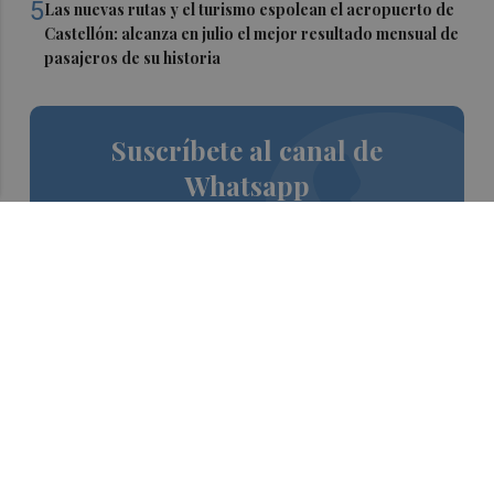
5
Las nuevas rutas y el turismo espolean el aeropuerto de
Castellón: alcanza en julio el mejor resultado mensual de
pasajeros de su historia
Suscríbete al canal de
Whatsapp
Siempre al día de las últimas noticias
¡Quiero suscribirme!