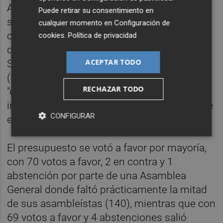
Además, están las ayudas previstas a las
Puede retirar su consentimiento en
selecciones (64 millones) y para la
cualquier momento en
Configuración de
candidatura del Mundial 2030, el dinero
cookies
.
Política de privacidad
destinado para los participantes en la
ACEPTAR TODO
Supercopa de España y en la Copa del Rey
(37) o los 51 millones en gastos arbitrales
RECHAZAR TODO
"que se financian con lo que se percibe de
ingresos derivados propiamente del pago de
CONFIGURAR
estos servicios".
El presupuesto se votó a favor por mayoría,
con 70 votos a favor, 2 en contra y 1
abstención por parte de una Asamblea
General donde faltó prácticamente la mitad
de sus asambleístas (140), mientras que con
69 votos a favor y 4 abstenciones salió