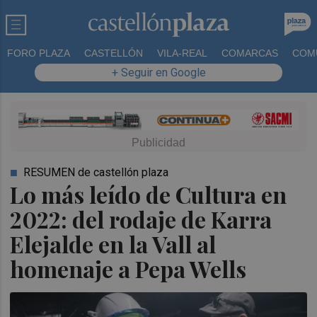
FORO PLAZA
CASTELLÓN
VILA-REAL
COMARCAS
COM
+ Seguir en Google
RESUMEN de castellón plaza
Lo más leído de Cultura en
2022: del rodaje de Karra
Elejalde en la Vall al
homenaje a Pepa Wells