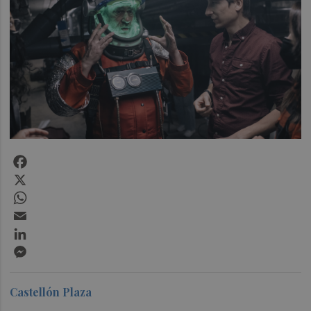
Facebook
X
WhatsApp
Email
LinkedIn
Messenger
Castellón Plaza