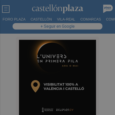
FORO PLAZA
CASTELLÓN
VILA-REAL
COMARCAS
COM
+ Seguir en Google