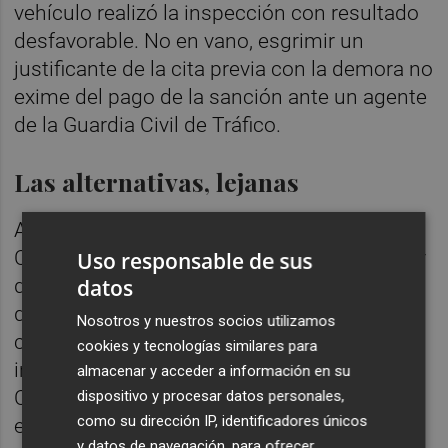
vehículo realizó la inspección con resultado
desfavorable. No en vano, esgrimir un
justificante de la cita previa con la demora no
exime del pago de la sanción ante un agente
de la Guardia Civil de Tráfico.
Las alternativas, lejanas
Ante esta problemática, los conductores de
Castellón, de su área metropolitana y del sur
Uso responsable de sus
de la provincia afectados por la saturación
datos
de las dos ITV de la Plana disponen de
Nosotros y nuestros socios utilizamos
cuatro centros alternativos para superar la
cookies y tecnologías similares para
inspección de sus vehículos: Sarrión y
almacenar y acceder a información en su
Cantavieja, en la provincia de Teruel, que no
dispositivo y procesar datos personales,
como su dirección IP, identificadores únicos
están masificados pero se ubican a más de
y datos de navegación, para ofrecer