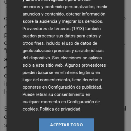
un centenar de kilómetros de distancia; la
anuncios y contenido personalizados, medir
ITV de Vinaròs, que concede la cita previa
anuncios y contenido, obtener información
con una demora de dos semanas; y el centro
sobre la audiencia y mejorar los servicios.
del Puerto de Sagunto, en el norte de la
Proveedores de terceros (1913)
también
provincia de Valencia, que otorga cita previa
pueden procesar sus datos para estos y
con las mismas cinco semanas de tardanza.
otros fines, incluido el uso de datos de
"En este último caso también se puede
geolocalización precisos y características
del dispositivo. Sus elecciones se aplican
acudir sin cita previa, pero hay picos de
solo a este sitio web. Algunos proveedores
espera de hasta cinco horas, por lo que no
pueden basarse en el interés legítimo en
es recomendable llevar el vehículo a la
lugar del consentimiento; tiene derecho a
inspección sin concertar antes el día y la
oponerse en
Configuración de publicidad
.
hora", remarcan desde la empresa.
Puede retirar su consentimiento en
cualquier momento en
Configuración de
El envejecimiento del parque móvil provincial
cookies
.
Política de privacidad
es el principal factor que explica la
saturación de las ITV. La provincia de
ACEPTAR TODO