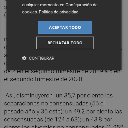
cualquier momento en
Configuración de
solo superada por Canarias (5,3) y Murcia
cookies
.
Política de privacidad
(5,2).
ACEPTAR TODO
Todas las modalidades de disolución
matrimonial presentan importantes
RECHAZAR TODO
disminuciones durante el periodo estudiado,
a excepción de las demandas de nulidad,
CONFIGURAR
que aumentaron un 150 por ciento, al pasar
de 2 en el segundo trimestre de 2019 a 5 en
el segundo trimestre de 2020.
Así, disminuyeron
un 35,7 por ciento las
separaciones no consensuadas (56 el
pasado año y 36 éste); un 49,2 por ciento las
consensuadas (de 124 a 63); un 43,8 por
ciento los divorcios no consensuados (1.252