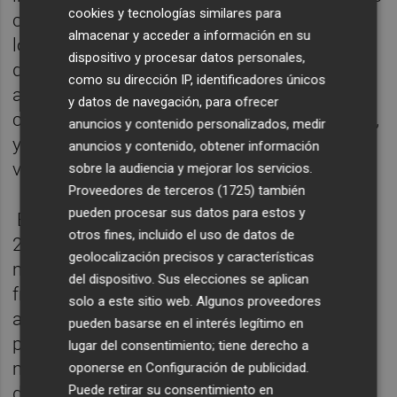
cookies y tecnologías similares para
características de la disminución de todos
almacenar y acceder a información en su
los indicadores en ese trimestre sean tan
dispositivo y procesar datos personales,
diferentes a las de cualquier otro periodo
como su dirección IP, identificadores únicos
anterior que es imposible extraer
y datos de navegación, para ofrecer
conclusiones de los datos que se presentan,
anuncios y contenido personalizados, medir
y aconsejan tomar con cautela las
anuncios y contenido, obtener información
variaciones interanuales.
sobre la audiencia y mejorar los servicios.
Proveedores de terceros (1725)
también
pueden procesar sus datos para estos y
Entre abril y junio de este año se registraron
otros fines, incluido el uso de datos de
2.100 demandas en el conjunto de
geolocalización precisos y características
modalidades de disolución matrimonial,
del dispositivo. Sus elecciones se aplican
frente a las 3.382 contabilizadas un año
solo a este sitio web. Algunos proveedores
antes. Pese a ello, la Comunidad Valenciana
pueden basarse en el interés legítimo en
presenta la tercera tasa de disolución
lugar del consentimiento; tiene derecho a
matrimonial más alta de España, con 5
oponerse en
Configuración de publicidad
.
Puede retirar su consentimiento en
demandas por cada 100.000 habitantes,