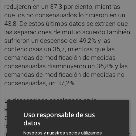
redujeron en un 37,3 por ciento, mientras
que los no consensuados lo hicieron en un
43,8. De estos últimos datos se extraen que
las separaciones de mutuo acuerdo también
sufrieron un descenso del 49,2% y las
contenciosas un 35,7, mientras que las
demandas de modificación de medidas
consensuadas disminuyeron un 36,8% y las
demandas de modificación de medidas no
consensuadas, un 37,2%
La desescalada escalonada en la
administración de justicia, la necesidad de
Uso responsable de sus
adoptar medidas de seguridad e higiene en
datos
los juzgados y la persistencia de la
Nosotros y nuestros socios utilizamos
incidencia de la pandemia han hecho que las