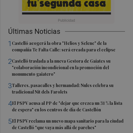
Últimas Noticias
1
Castelló acogerá la obra "Helios y Selene" de la
compañía Te Falta Calle: será creada para el eclipse
2
Castelló traslada a la nueva Gestora de Gaiates su
"colaboración incondicional en la promoción del
monumento gaiatero"
3
Talleres, pasacalles y hermandad: Nules celebra su
tradicional Nit dels Farolets
4
El PSPV acusa al PP de "dejar que crezca un 31 % la lista
de espera" en los centros de día de Castellón
5
El PSPV reclama un nuevo mapa sanitario para la ciudad
de Castelló "que vaya más allá de parches"