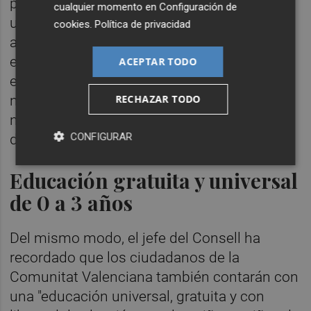
procedimiento de admisión para los
cualquier momento en
Configuración de
usuarios, se consigue un trámite
cookies
.
Política de privacidad
administrativo eficaz y seguro y se asegura
el cumplimento de los derechos a la
ACEPTAR TODO
escolarización del alumnado con
RECHAZAR TODO
necesidades educativas especiales y
necesidades de compensación de
CONFIGURAR
desigualdades.
Educación gratuita y universal
de 0 a 3 años
Del mismo modo, el jefe del Consell ha
recordado que los ciudadanos de la
Comunitat Valenciana también contarán con
una "educación universal, gratuita y con