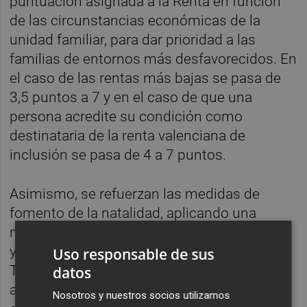
puntuación asignada a la Renta en función
de las circunstancias económicas de la
unidad familiar, para dar prioridad a las
familias de entornos más desfavorecidos. En
el caso de las rentas más bajas se pasa de
3,5 puntos a 7 y en el caso de que una
persona acredite su condición como
destinataria de la renta valenciana de
inclusión se pasa de 4 a 7 puntos.
Asimismo, se refuerzan las medidas de
fomento de la natalidad, aplicando una
mayor puntuación a las familias numerosas
y monoparentales, pasando de 5 a 7 puntos.
Uso responsable de sus
También se incrementa la puntación
datos
asignada a los trabajadores del alumnado
Nosotros y nuestros socios utilizamos