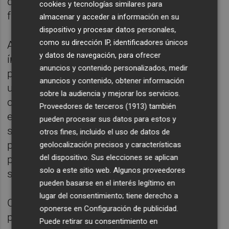
del centro docente de 5 a 7 puntos para
cookies y tecnologías similares para
favorecer a la conciliación familiar y laboral.
almacenar y acceder a información en su
dispositivo y procesar datos personales,
como su dirección IP, identificadores únicos
Además, el nuevo procedimiento será
y datos de navegación, para ofrecer
íntegramente telemático e incluirá la
anuncios y contenido personalizados, medir
posibilidad de facilitar el acceso a los
anuncios y contenido, obtener información
usuarios que no dispongan de
sobre la audiencia y mejorar los servicios.
conocimientos o medios. Por otro lado, se
Proveedores de terceros (1913)
también
establece una fase extraordinaria para los
pueden procesar sus datos para estos y
solicitantes que no han obtenido plaza en el
otros fines, incluido el uso de datos de
procedimiento ordinario y una fase continua
geolocalización precisos y características
del dispositivo. Sus elecciones se aplican
para mejorar la gestión de la escolarización
solo a este sitio web. Algunos proveedores
sobrevenida.
pueden basarse en el interés legítimo en
lugar del consentimiento; tiene derecho a
Con este decreto que se aprobará en el
oponerse en
Configuración de publicidad
.
pleno de Consell se facilita el acceso al
Puede retirar su consentimiento en