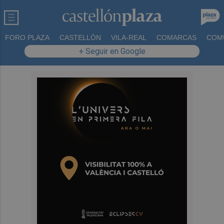
FORO PLAZA
CASTELLÓN
VILA-REAL
COMARCAS
COM
+ Seguir en Google