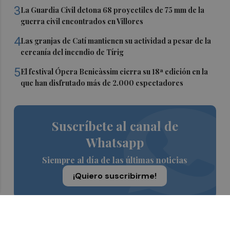
3
La Guardia Civil detona 68 proyectiles de 75 mm de la
guerra civil encontrados en Villores
4
Las granjas de Catí mantienen su actividad a pesar de la
cercanía del incendio de Tírig
5
El festival Ópera Benicàssim cierra su 18ª edición en la
que han disfrutado más de 2.000 espectadores
Suscríbete al canal de
Whatsapp
Siempre al día de las últimas noticias
¡Quiero suscribirme!