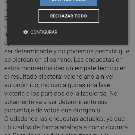
la bajada de la barrera del 5% que quería la
izquierda. No hay que mirar al pasado y sí al
RECHAZAR TODO
presente y futuro, porque superar la barrera
del 3% hoy día se antojaría también
CONFIGURAR
inaccesible para Ciudadanos. Soy de la
opinión de que el destino de un voto debe
ser determinante y no podemos permitir que
se pierdan en el camino. Las encuestas en
estos momentos dan un empate técnico en
el resultado electoral valenciano a nivel
autonómico, incluso algunas una leve
victoria a los partidos de la izquierda. No
solamente va a ser determinante ese
porcentaje de votos que otorgan a
Ciudadanos las encuestas actuales, ya que
utilizados de forma análoga a como ocurrirá