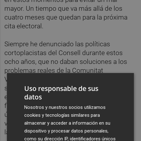
mayor. Un tiempo que va más allá de los
cuatro meses que quedan para la próxima
cita electoral.
Siempre he denunciado las políticas
cortoplacistas del Consell durante estos
ocho años, que no daban soluciones a los
problemas reales de la Comunitat
Valenciana. En mi anterior artículo ponía
Uso responsable de sus
sobre la mesa la situación en la que se
datos
encontraban las cuentas de la Generalitat a
final de año. El Síndic de Comptes, en su
Nosotros y nuestros socios utilizamos
último informe del pasado 30 de diciembre,
cookies y tecnologías similares para
volvía a denunciar el “grave desequilibrio” en
almacenar y acceder a información en su
dispositivo y procesar datos personales,
las últimas cuentas de este Consell.
como su dirección IP, identificadores únicos