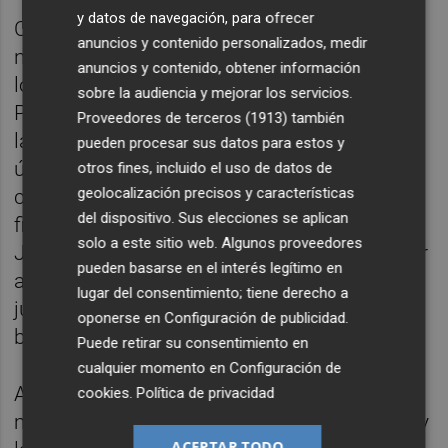
y datos de navegación, para ofrecer
Comparto y aplaudo la iniciativa valiente y
anuncios y contenido personalizados, medir
necesaria que se ha anunciado en la
anuncios y contenido, obtener información
localidad alicantina de Sant Joan y en la que
sobre la audiencia y mejorar los servicios.
Partido Popular y Ciudadanos irán unidos a
Proveedores de terceros (1913)
también
las elecciones municipales de mayo en una
pueden procesar sus datos para estos y
única lista. Todo mi apoyo a mis
otros fines, incluido el uso de datos de
geolocalización precisos y características
compañeros de Sant Joan d’Alacant y a la
del dispositivo. Sus elecciones se aplican
figura de nuestro alcalde Santi Román y a
solo a este sitio web. Algunos proveedores
Julia Parra que afirmaba “no hay que esperar
pueden basarse en el interés legítimo en
a las elecciones para empezar a trabajar
lugar del consentimiento; tiene derecho a
juntos”. La utilidad de unas siglas en
oponerse en
Configuración de publicidad
.
beneficio de los ciudadanos.
Puede retirar su consentimiento en
cualquier momento en
Configuración de
A nivel autonómico decidimos no apoyar la
cookies
.
Política de privacidad
modificación de la Ley Electoral Valenciana y
ACEPTAR TODO