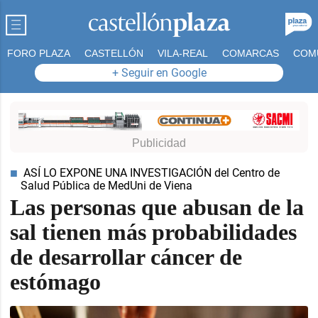
FORO PLAZA
CASTELLÓN
VILA-REAL
COMARCAS
COM
+ Seguir en Google
d_more
ASÍ LO EXPONE UNA INVESTIGACIÓN del Centro de
d_more
Salud Pública de MedUni de Viena
Las personas que abusan de la
sal tienen más probabilidades
de desarrollar cáncer de
estómago