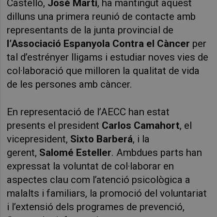
Castelló,
José Martí
, ha mantingut aquest
dilluns una primera reunió de contacte amb
representants de la junta provincial de
l’Associació Espanyola Contra el Càncer
per
tal d’estrényer lligams i estudiar noves vies de
col·laboració que milloren la qualitat de vida
de les persones amb càncer.
En representació de l’AECC han estat
presents el president
Carlos Camahort
, el
vicepresident,
Sixto Barberá
, i la
gerent,
Salomé Esteller
. Ambdues parts han
expressat la voluntat de col·laborar en
aspectes clau com l’atenció psicològica a
malalts i familiars, la promoció del voluntariat
i l’extensió dels programes de prevenció,