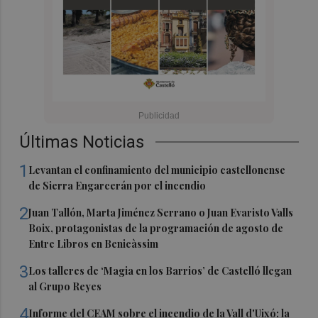
Últimas Noticias
1
Levantan el confinamiento del municipio castellonense
de Sierra Engarcerán por el incendio
2
Juan Tallón, Marta Jiménez Serrano o Juan Evaristo Valls
Boix, protagonistas de la programación de agosto de
Entre Libros en Benicàssim
3
Los talleres de ‘Magia en los Barrios’ de Castelló llegan
al Grupo Reyes
4
Informe del CEAM sobre el incendio de la Vall d'Uixó: la