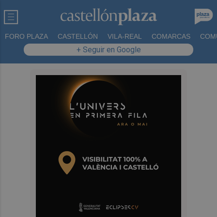
FORO PLAZA
CASTELLÓN
VILA-REAL
COMARCAS
COM
+ Seguir en Google