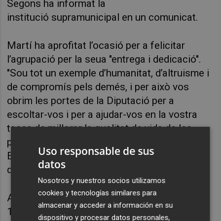
Segons
ha informat
la
institució
supramunicipal en un comunicat.
Martí ha aprofitat l’ocasió per a felicitar
l’agrupació per la seua "entrega i dedicació".
"Sou tot un exemple d’humanitat, d’altruisme i
de compromís pels demés, i per això vos
obrim les portes de la Diputació per a
escoltar-vos i per a ajudar-vos en la vostra
tasca de millorar la qualitat de vida de les
persones que s’enfronten contra el càncer".
Uso responsable de sus
En futures reunions es concretaran més
datos
detalls de la col·laboració.
Nosotros y nuestros socios utilizamos
cookies y tecnologías similares para
Actualment, l’AECC es troba implantada en
almacenar y acceder a información en su
110 municipis de la província i compta amb
dispositivo y procesar datos personales,