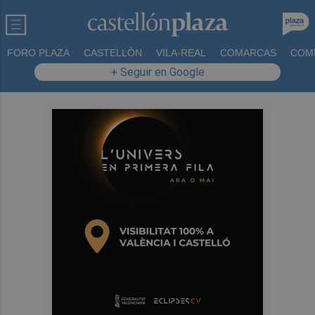
FORO PLAZA
CASTELLÓN
VILA-REAL
COMARCAS
COM
+ Seguir en Google