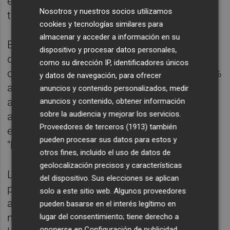
el automovilístico, los que más sufrirían, por
Nosotros y nuestros socios utilizamos
tanto, con un aumento de aranceles.
cookies y tecnologías similares para
almacenar y acceder a información en su
Bruselas y Washington tampoco cerraron la
dispositivo y procesar datos personales,
disputa comercial iniciada con Trump,
como su dirección IP, identificadores únicos
cuando en 2018 introdujo aranceles del 25 %
y datos de navegación, para ofrecer
a importaciones de acero y del 10 % al
anuncios y contenido personalizados, medir
aluminio. Bruselas respondió con un
anuncios y contenido, obtener información
sobre la audiencia y mejorar los servicios.
aumento de tasas a productos
Proveedores de terceros (1913)
también
estadounidenses como whisky de tipo
pueden procesar sus datos para estos y
"bourbon", mantequilla o zumo de naranja.
otros fines, incluido el uso de datos de
geolocalización precisos y características
La Comisión y la administración del
del dispositivo. Sus elecciones se aplican
presidente
Joe Biden
acordaron suspender
solo a este sitio web. Algunos proveedores
aranceles, pero las negociaciones
pueden basarse en el interés legítimo en
mantenidas hasta ahora no han puesto fin a
lugar del consentimiento; tiene derecho a
oponerse en
Configuración de publicidad
.