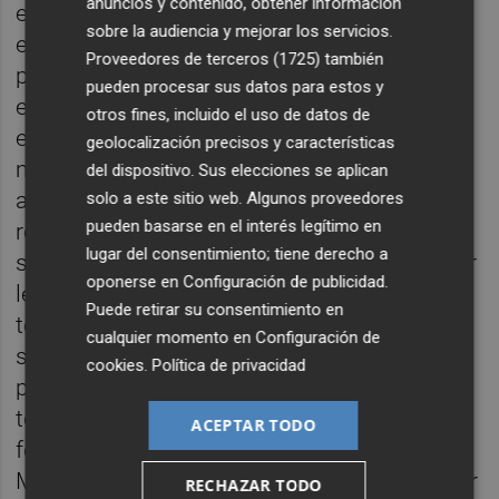
anuncios y contenido, obtener información
entienden como no se ataja el
sobre la audiencia y mejorar los servicios.
enfrentamiento con Isabel Díaz Ayuso
Proveedores de terceros (1725)
también
porque está lastrando sus posibilidades
pueden procesar sus datos para estos y
electorales según recogen las últimas
otros fines, incluido el uso de datos de
encuestas, que en ocasiones son las que
geolocalización precisos y características
marcan las decisiones en los partidos. Y
del dispositivo. Sus elecciones se aplican
atención porque la decisión de Vox de
solo a este sitio web. Algunos proveedores
pueden basarse en el interés legítimo en
rechazar los presupuestos andaluces puede
lugar del consentimiento; tiene derecho a
suponer un adelanto electoral que a lo mejor
oponerse en
Configuración de publicidad
.
les deja descolocados y puede marcar
Puede retirar su consentimiento en
tendencia. Desde las periferias populares no
cualquier momento en
Configuración de
se entiende que no se ataje la cuestión
cookies
.
Política de privacidad
porque está dificultando y capitalizando
todos los congresos que se celebran. El
ACEPTAR TODO
festival de la “libertad” andaluza de Juanma
Moreno, que si la tiene, que si tiene que volar
RECHAZAR TODO