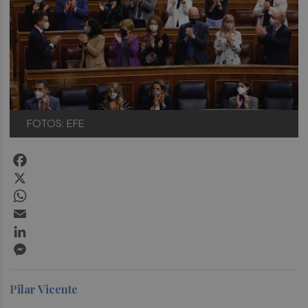
FOTOS: EFE
Facebook
X
WhatsApp
Email
LinkedIn
Messenger
Pilar Vicente