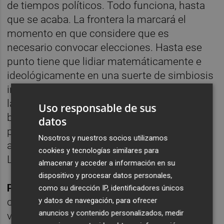
de tiempos políticos. Todo funciona, hasta
que se acaba. La frontera la marcará el
momento en que considere que es
necesario convocar elecciones. Hasta ese
punto tiene que lidiar matemáticamente e
ideológicamente en una suerte de simbiosis
interesada para lograr apoyos. El asunto de
la financiación se puede convertir en un
Uso responsable de sus
boomerang. Hay compromiso con Valencia,
datos
pero mientras destacados barones se
Nosotros y nuestros socios utilizamos
avienen a una foto con Galicia y Castilla
cookies y tecnologías similares para
León para la denominada España vaciada.
almacenar y acceder a información en su
dispositivo y procesar datos personales,
PP: Pablo Casado en entredicho.
La
como su dirección IP, identificadores únicos
y datos de navegación, para ofrecer
cuestión madrileña ya le está restando
anuncios y contenido personalizados, medir
votos. Los barones autonómicos no