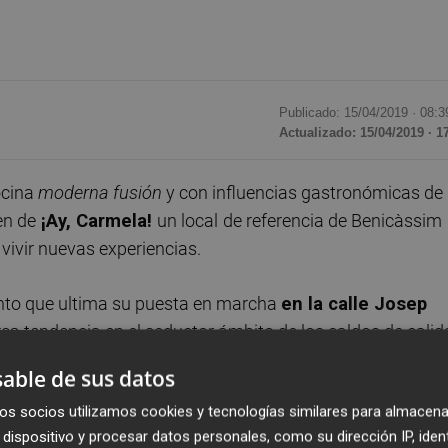
Publicado: 15/04/2019 ·
08:3
Actualizado: 15/04/2019 · 1
ocina
moderna fusión
y con influencias gastronómicas de
en de
¡Ay, Carmela!
un local
de referencia de Benicàssim
vivir nuevas experiencias.
iento que ultima su puesta en marcha
en la calle Josep
ca tendencia en el seductor ámbito de los caldos de calid
uidada estética de su entorno arquitectónico con una
able de sus datos
nta
.
os socios utilizamos cookies y tecnologías similares para almacena
dispositivo y procesar datos personales, como su dirección IP, iden
n el experto asesoramiento del
chef Pablo Bravo
, cuyo