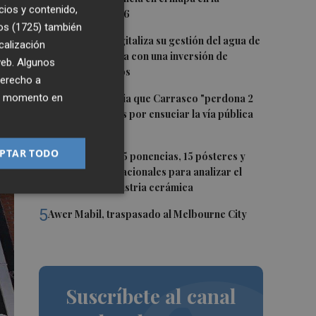
cios y contenido,
temporada 25/26
os (1725)
también
2
Torreblanca digitaliza su gestión del agua de
calización
la mano de Facsa con una inversión de
 web. Algunos
287.503,23 euros
derecho a
3
ier momento en
El PSPV denuncia que Carrasco "perdona 2
de cada 3 multas por ensuciar la vía pública
en Castelló"
PTAR TODO
4
Ignite reunirá 35 ponencias, 15 pósteres y
expertos internacionales para analizar el
futuro de la industria cerámica
5
Awer Mabil, traspasado al Melbourne City
Suscríbete al canal