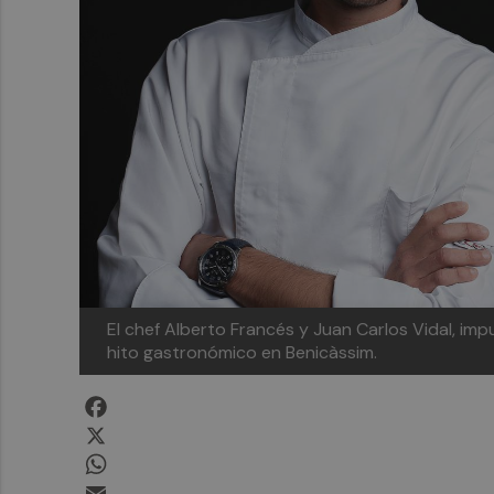
El chef Alberto Francés y Juan Carlos Vidal, impu
hito gastronómico en Benicàssim.
Facebook
X
WhatsApp
Email