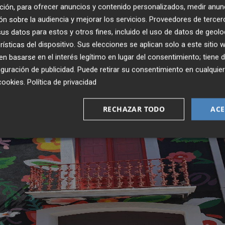
ción, para ofrecer anuncios y contenido personalizados, medir anun
de más de 25 platos diferentes, con opciones veganas y
n sobre la audiencia y mejorar los servicios.
Proveedores de tercer
e obvia las tradicionales vajillas para optar por la
s datos para estos y otros fines, incluido el uso de datos de geolo
rísticas del dispositivo. Sus elecciones se aplican solo a este sitio
 basarse en el interés legítimo en lugar del consentimiento; tiene 
guración de publicidad
. Puede retirar su consentimiento en cualqu
cookies
.
Política de privacidad
RECHAZAR TODO
ACE