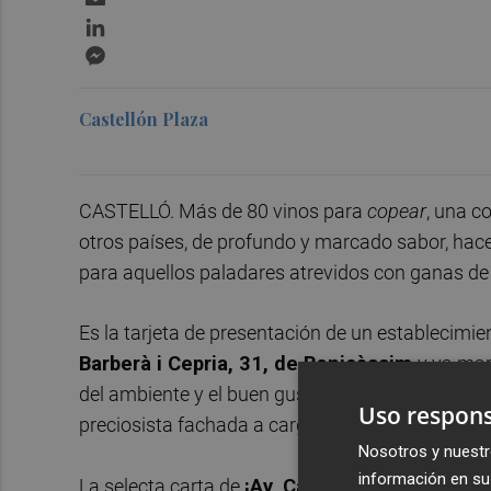
LinkedIn
Messenger
Castellón Plaza
CASTELLÓ. Más de 80 vinos para
copear
, una c
otros países, de profundo y marcado sabor, hac
para aquellos paladares atrevidos con ganas de 
Es la tarjeta de presentación de un establecim
Barberà i Cepria, 31, de Benicàssim
y ya mar
del ambiente y el buen gusto, sazonado con la c
Uso respons
preciosista fachada a cargo de de
Nayra Pimie
Nosotros y nuestr
información en su 
La selecta carta de
¡Ay, Carmela!
ha contado co