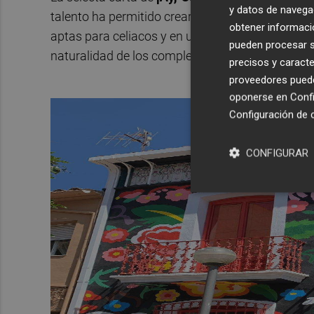
y datos de navega
talento ha permitido crear una selectiva oferta 
obtener informació
aptas para celiacos y en una puesta en escena qu
pueden procesar su
naturalidad de los complementos.
precisos y caracte
proveedores pueden
oponerse en
Confi
Configuración de 
CONFIGURAR