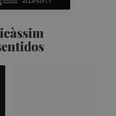
nicàssim
sentidos