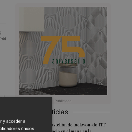
9
7:44
ad,
Últimas Noticias
r y acceder a
1
Los clubes de Castellón de taekwon-do ITF
tificadores únicos
ponen a la provincia en el mapa en la