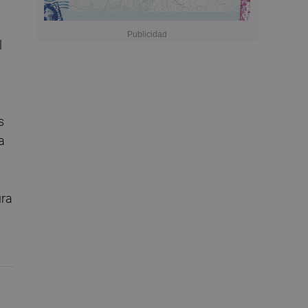
l
s
a
ura