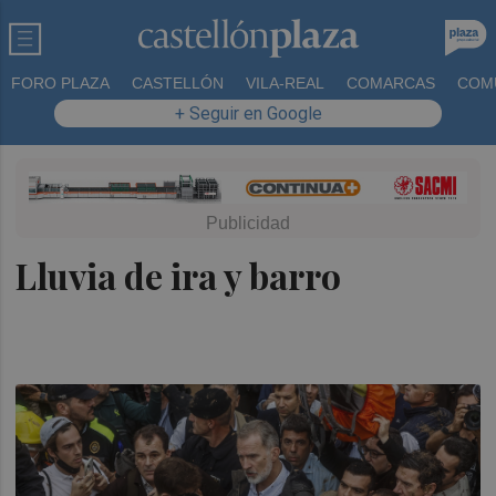
FORO PLAZA
CASTELLÓN
VILA-REAL
COMARCAS
COM
+ Seguir en Google
Lluvia de ira y barro