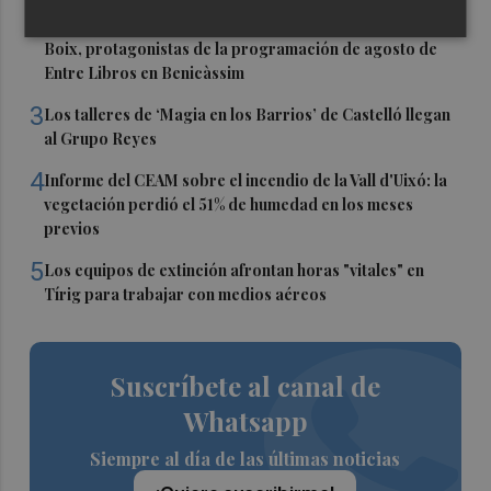
2
Juan Tallón, Marta Jiménez Serrano o Juan Evaristo Valls
Boix, protagonistas de la programación de agosto de
Entre Libros en Benicàssim
3
Los talleres de ‘Magia en los Barrios’ de Castelló llegan
al Grupo Reyes
4
Informe del CEAM sobre el incendio de la Vall d'Uixó: la
vegetación perdió el 51% de humedad en los meses
previos
5
Los equipos de extinción afrontan horas "vitales" en
Tírig para trabajar con medios aéreos
Suscríbete al canal de
Whatsapp
Siempre al día de las últimas noticias