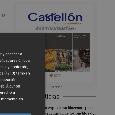
1:15
r y acceder a
tificadores únicos
cios y contenido,
os (1913)
también
calización
 web. Algunos
derecho a
Últimas Noticias
ier momento en
1
Pavías acoge una exposición itinerante para
poner en valor la identidad de los pueblos del