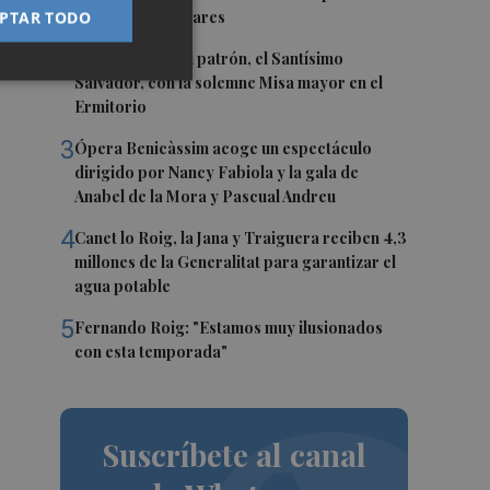
Palancia y el Mijares
PTAR TODO
2
Onda honra a su patrón, el Santísimo
Salvador, con la solemne Misa mayor en el
Ermitorio
3
Ópera Benicàssim acoge un espectáculo
dirigido por Nancy Fabiola y la gala de
Anabel de la Mora y Pascual Andreu
4
Canet lo Roig, la Jana y Traiguera reciben 4,3
millones de la Generalitat para garantizar el
agua potable
5
Fernando Roig: "Estamos muy ilusionados
con esta temporada"
Suscríbete al canal