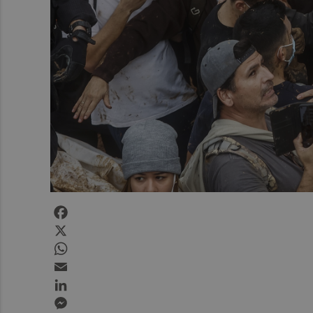
Facebook
X
WhatsApp
Email
LinkedIn
Messenger