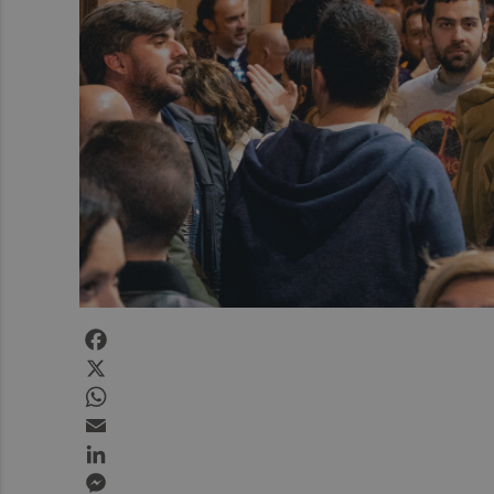
Facebook
X
WhatsApp
Email
LinkedIn
Messenger