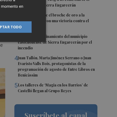
incendio de la Sierra Engarcerán
ier momento en
2
El Villarreal pone el broche de oro a la
pretemporada con una victoria contra el
e
Galatasaray
PTAR TODO
 la
3
Levantan el confinamiento del municipio
ir
castellonense de Sierra Engarcerán por el
de
incendio
4
Juan Tallón, Marta Jiménez Serrano o Juan
Evaristo Valls Boix, protagonistas de la
programación de agosto de Entre Libros en
Benicàssim
5
Los talleres de ‘Magia en los Barrios’ de
Castelló llegan al Grupo Reyes
Suscríbete al canal