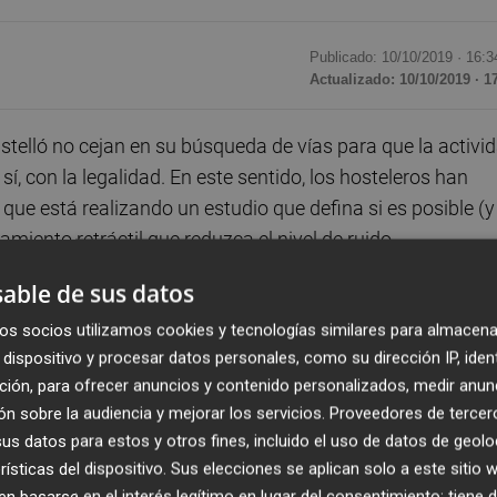
Publicado: 10/10/2019 ·
16:3
Actualizado: 10/10/2019 · 1
telló no cejan en su búsqueda de vías para que la activi
, con la legalidad. En este sentido, los hosteleros han
ue está realizando un estudio que defina si es posible (y
amiento retráctil que reduzca el nivel de ruido.
able de sus datos
l que podrían llegar a reducir "entre 10 y 20 decibelios",
os socios utilizamos cookies y tecnologías similares para almacena
opios empresarios. Con esta reducción, el cumplimiento 
dispositivo y procesar datos personales, como su dirección IP, iden
lir de la Zona Acústicamente Saturada sería posible. Y a
ción, para ofrecer anuncios y contenido personalizados, medir anun
rotección legal.
n sobre la audiencia y mejorar los servicios.
Proveedores de tercer
s datos para estos y otros fines, incluido el uso de datos de geolo
cas, como cualquier otra zona de Castelló, tiene que
rísticas del dispositivo. Sus elecciones se aplican solo a este sitio
 mediciones, que cumple los niveles de ruido establecidos
 basarse en el interés legítimo en lugar del consentimiento; tiene 