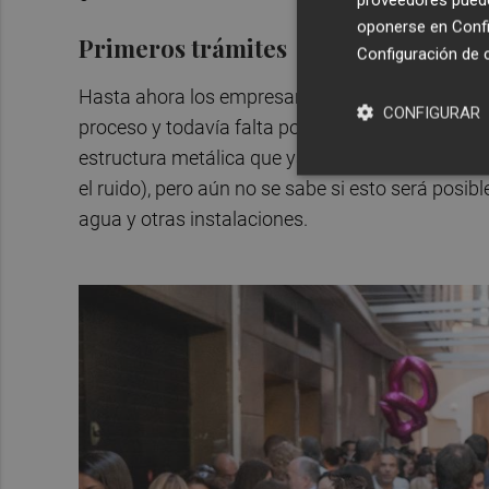
oponerse en
Confi
Primeros trámites
Configuración de 
Hasta ahora los empresarios y la empresa de in
CONFIGURAR
proceso y todavía falta por definir la mayoría de
estructura metálica que ya existe para albergar 
el ruido), pero aún no se sabe si esto será posi
agua y otras instalaciones.