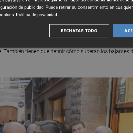
guración de publicidad
. Puede retirar su consentimiento en cualqu
cookies
.
Política de privacidad
sonorización tan solo han dado los primeros pasos de est
RECHAZAR TODO
ACE
 los puntos. Por ejemplo, lo que se pretende es aprovechar
los toldos (que se instalaron en su día también para reduc
ble. También tienen que definir cómo superan los bajantes 