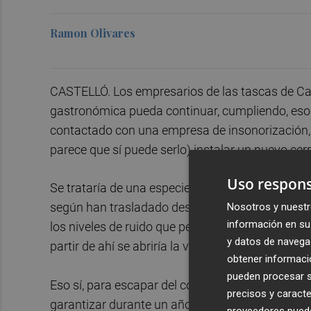
Ramon Olivares
CASTELLÓ. Los empresarios de las tascas de Cas
gastronómica pueda continuar, cumpliendo, eso sí
contactado con una empresa de insonorización, q
parece que sí puede serlo) instalar un nuevo cerr
Uso respons
Se trataría de una especie de cúpula o techo con e
Nosotros y nuestr
según han trasladado desde la empresa a los pr
información en su 
los niveles de ruido que permita a las tascas sa
y datos de navega
partir de ahí se abriría la vía para obtener una p
obtener informació
pueden procesar su
Eso sí, para escapar del corsé de la ZAS, las tas
precisos y caracte
garantizar durante un año, a través de múltiples
proveedores pueden