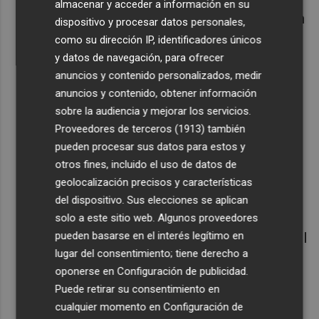
almacenar y acceder a información en su
conseguirás platos más ligeros, pero con
dispositivo y procesar datos personales,
gran sabor.
como su dirección IP, identificadores únicos
Consume
alimentos ricos en fibra
:
y datos de navegación, para ofrecer
anuncios y contenido personalizados, medir
proporcionan una mayor sensación de
anuncios y contenido, obtener información
saciedad.
sobre la audiencia y mejorar los servicios.
Ten la
fruta presente
: siempre a mano, a
Proveedores de terceros (1913)
también
la vista y preparada para los niños.
pueden procesar sus datos para estos y
Minimiza el consumo de dulces
otros fines, incluido el uso de datos de
navideños
: tómalos ocasionalmente, en
geolocalización precisos y características
las fiestas señaladas, pero no a diario.
del dispositivo. Sus elecciones se aplican
Mantén
el organismo hidratado
: prioriza
solo a este sitio web. Algunos proveedores
pueden basarse en el interés legítimo en
la ingesta de agua, reservando el vino o el
lugar del consentimiento; tiene derecho a
cava para brindar en los días especiales.
oponerse en
Configuración de publicidad
.
Aprovecha estas fechas para
aumentar
Puede retirar su consentimiento en
tu nivel de actividad física
: previa o
cualquier momento en
Configuración de
posterior a las fechas señaladas.