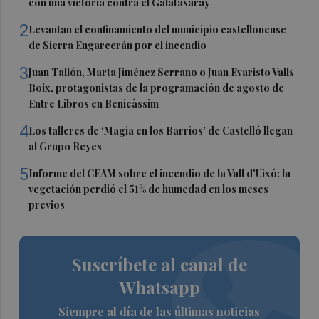
con una victoria contra el Galatasaray
2
Levantan el confinamiento del municipio castellonense
de Sierra Engarcerán por el incendio
3
Juan Tallón, Marta Jiménez Serrano o Juan Evaristo Valls
Boix, protagonistas de la programación de agosto de
Entre Libros en Benicàssim
4
Los talleres de ‘Magia en los Barrios’ de Castelló llegan
al Grupo Reyes
5
Informe del CEAM sobre el incendio de la Vall d'Uixó: la
vegetación perdió el 51% de humedad en los meses
previos
Suscríbete al canal de
Whatsapp
Siempre al día de las últimas noticias