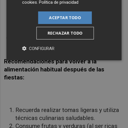
cookies
.
Política de privacidad
Si hay niños en casa, sé un ejemplo
: no
piques entre horas, no abuses del
ACEPTAR TODO
consumo de dulces, no comas en
exceso…
RECHAZAR TODO
La comida es un placer:
mastica,
saborea y disfruta
.
CONFIGURAR
Recomendaciones para volver a la
alimentación habitual después de las
fiestas:
Recuerda realizar tomas ligeras y utiliza
técnicas culinarias saludables.
Consume frutas y verduras (al ser ricas