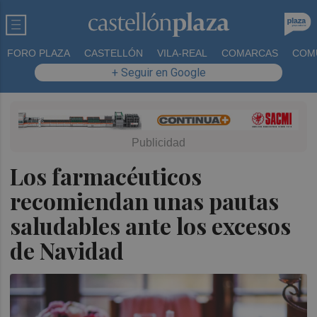
FORO PLAZA
CASTELLÓN
VILA-REAL
COMARCAS
COM
+ Seguir en Google
Los farmacéuticos
recomiendan unas pautas
saludables ante los excesos
de Navidad