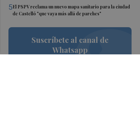
5
El PSPV reclama un nuevo mapa sanitario para la ciudad
de Castelló "que vaya más allá de parches"
Suscríbete al canal de
Whatsapp
Siempre al día de las últimas noticias
¡Quiero suscribirme!