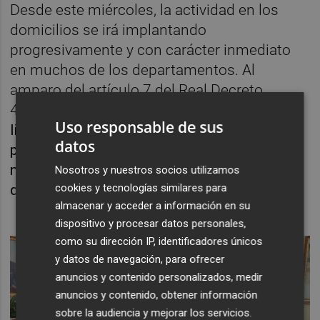
Desde este miércoles, la actividad en los
domicilios se irá implantando
progresivamente y con carácter inmediato
en muchos de los departamentos. Al
amparo del artículo 7 del Real Decreto
463/2020, de 14 de marzo,
referido a la
Uso responsable de sus
limitación de la libertad de circulación de las
datos
personas, se priorizará el teletrabajo como
medida de protección frente a la expansión
Nosotros y nuestros socios utilizamos
del Covid-19.
cookies y tecnologías similares para
almacenar y acceder a información en su
dispositivo y procesar datos personales,
como su dirección IP, identificadores únicos
y datos de navegación, para ofrecer
anuncios y contenido personalizados, medir
anuncios y contenido, obtener información
sobre la audiencia y mejorar los servicios.