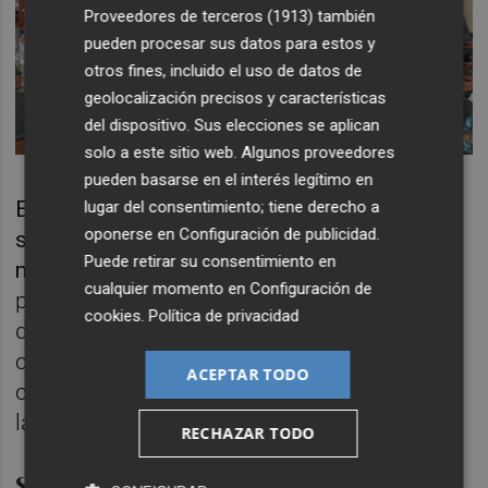
Proveedores de terceros (1913)
también
pueden procesar sus datos para estos y
otros fines, incluido el uso de datos de
geolocalización precisos y características
del dispositivo. Sus elecciones se aplican
solo a este sitio web. Algunos proveedores
pueden basarse en el interés legítimo en
En este sentido, el Ayuntamiento de Castelló
lugar del consentimiento; tiene derecho a
oponerse en
Configuración de publicidad
.
se anticipa a la Diputación y desde este
Puede retirar su consentimiento en
martes, además de declarar
cerrados al
cualquier momento en
Configuración de
público los espacios dedicados a servicios
cookies
.
Política de privacidad
de información, posibilita la atención
ciudadana mediante la utilización de otros
ACEPTAR TODO
canales de comunicación que no impliquen
la presencia en oficinas municipales.
RECHAZAR TODO
Sedes electrónicas