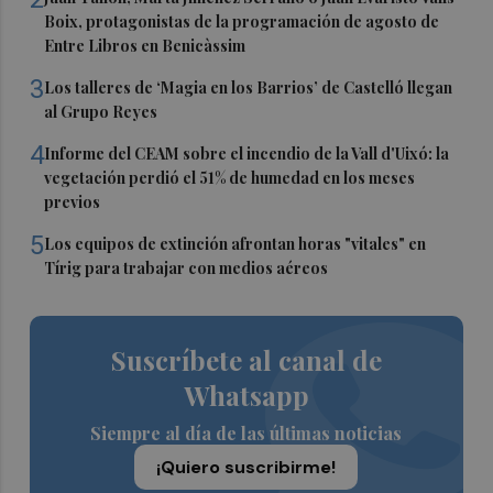
Boix, protagonistas de la programación de agosto de
Entre Libros en Benicàssim
3
Los talleres de ‘Magia en los Barrios’ de Castelló llegan
al Grupo Reyes
4
Informe del CEAM sobre el incendio de la Vall d'Uixó: la
vegetación perdió el 51% de humedad en los meses
previos
5
Los equipos de extinción afrontan horas "vitales" en
Tírig para trabajar con medios aéreos
Suscríbete al canal de
Whatsapp
Siempre al día de las últimas noticias
¡Quiero suscribirme!