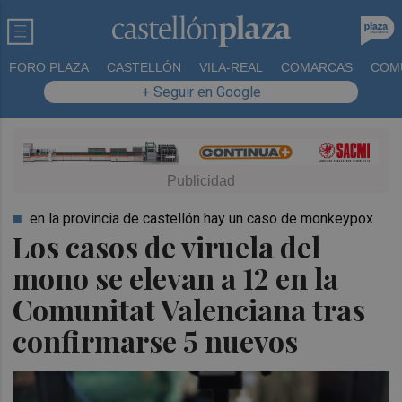
FORO PLAZA
CASTELLÓN
VILA-REAL
COMARCAS
COM
+ Seguir en Google
en la provincia de castellón hay un caso de monkeypox
Los casos de viruela del
mono se elevan a 12 en la
Comunitat Valenciana tras
confirmarse 5 nuevos