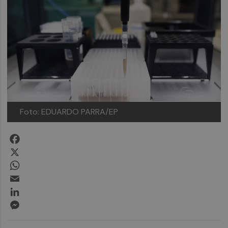
Foto: EDUARDO PARRA/EP
Facebook
X
WhatsApp
Email
LinkedIn
Messenger