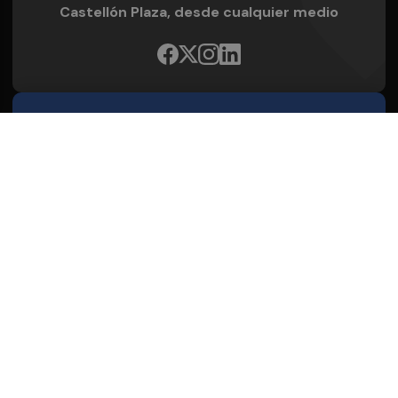
Castellón Plaza, desde cualquier medio
Quienes Somos
Conoce al grupo editorial
Conócenos
Publicidad
Contacto