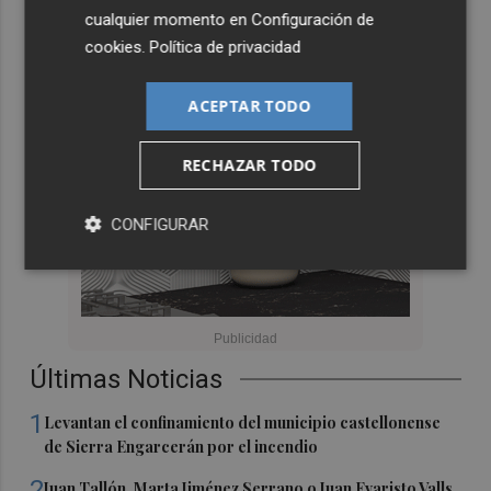
cualquier momento en
Configuración de
cookies
.
Política de privacidad
ACEPTAR TODO
RECHAZAR TODO
CONFIGURAR
Últimas Noticias
1
Levantan el confinamiento del municipio castellonense
de Sierra Engarcerán por el incendio
2
Juan Tallón, Marta Jiménez Serrano o Juan Evaristo Valls