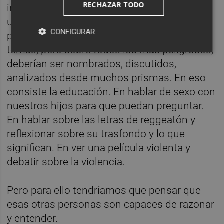
RECHAZAR TODO
ironías o de ver una película y saber que es
una ficción. La censura es lo contrario de la
CONFIGURAR
pedagogía. Y eso es lo peligroso. Todos los
temas, pero sobre todos los más peligrosos,
deberían ser nombrados, discutidos,
analizados desde muchos prismas. En eso
consiste la educación. En hablar de sexo con
nuestros hijos para que puedan preguntar.
En hablar sobre las letras de reggeatón y
reflexionar sobre su trasfondo y lo que
significan. En ver una película violenta y
debatir sobre la violencia.
Pero para ello tendríamos que pensar que
esas otras personas son capaces de razonar
y entender.