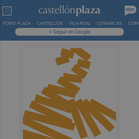
FORO PLAZA
CASTELLÓN
VILA-REAL
COMARCAS
COM
+ Seguir en Google