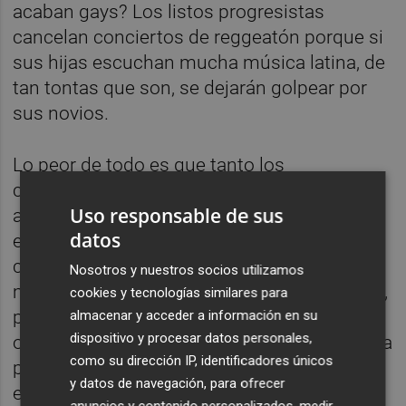
acaban gays? Los listos progresistas
cancelan conciertos de reggeatón porque si
sus hijas escuchan mucha música latina, de
tan tontas que son, se dejarán golpear por
sus novios.
Lo peor de todo es que tanto los
conservadores como los progresistas
Uso responsable de sus
alardean de defender la libertad de
datos
expresión. Hasta que un humorista hace un
chiste machista y la progresía se echa las
Nosotros y nuestros socios utilizamos
manos a la cabeza. ¡Libertad de expresión sí,
cookies y tecnologías similares para
pero sin tocar a las minorías! O hasta que
almacenar y acceder a información en su
dispositivo y procesar datos personales,
otro humorista se suena con la bandera de la
como su dirección IP, identificadores únicos
patria o se caga en la virgen. ¡Libertad de
y datos de navegación, para ofrecer
expresión sí, pero sin tocar lo sagrado!