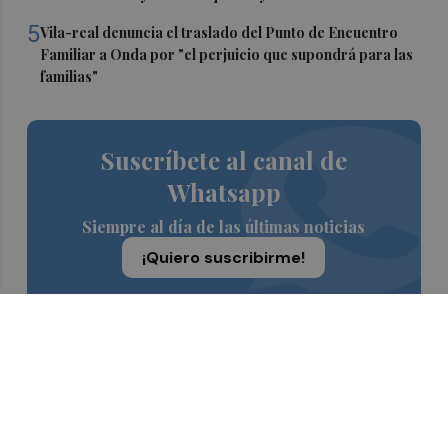
5
Vila-real denuncia el traslado del Punto de Encuentro
Familiar a Onda por "el perjuicio que supondrá para las
familias"
Suscríbete al canal de
Whatsapp
Siempre al día de las últimas noticias
¡Quiero suscribirme!