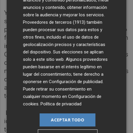
anuncios y contenido personalizados, medir
anuncios y contenido, obtener información
Y así nos va. Como esos médicos que en el
sobre la audiencia y mejorar los servicios.
siglo XIX prohibían la lectura a las mujeres,
Proveedores de terceros (1913)
también
principalmente la novela Madame Bovary, no
pueden procesar sus datos para estos y
fuese que sus esposas, tan tontas, quisiesen
otros fines, incluido el uso de datos de
geolocalización precisos y características
imitar a la protagonista en sus infidelidades.
del dispositivo. Sus elecciones se aplican
Como esos padres que no hablan a sus hijos
solo a este sitio web. Algunos proveedores
de sexo nunca con la convicción de que si
pueden basarse en el interés legítimo en
no les hablan no se enterarán de nada, almas
lugar del consentimiento; tiene derecho a
de cántaro, ¿cómo van a enterarse por los
oponerse en
Configuración de publicidad
.
amigos o por webs porno? ¡Pero si son
Puede retirar su consentimiento en
tontetes!
cualquier momento en
Configuración de
cookies
.
Política de privacidad
La censura es la nueva moda. Y no sabe de
ACEPTAR TODO
ideologías. La censura es la creencia en que
todos son idiotas incapaces de captar