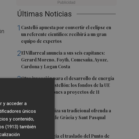
Últimas Noticias
1
Castelló apuesta por convertir el eclipse en
ón
un referente científico: recibirá a un gran
equipo de expertos
2
El Villarreal anuncia a sus seis capitanes:
Gerard Moreno, Foyth, Comesaña, Ayoze,
Cardona y Logan Costa
3
Otra inyección para el desarrollo de energía
renovable en Castellón: los fondos de la UE
destinan 19 millones a proyectos de 11
municipios
r y acceder a
4
El Villarreal realiza su tradicional ofrenda a
tificadores únicos
la Mare de Déu de Gràcia y Sant Pasqual
cios y contenido,
 se
Baylón
os (1913)
también
a
calización
5
Vila-real denuncia el traslado del Punto de