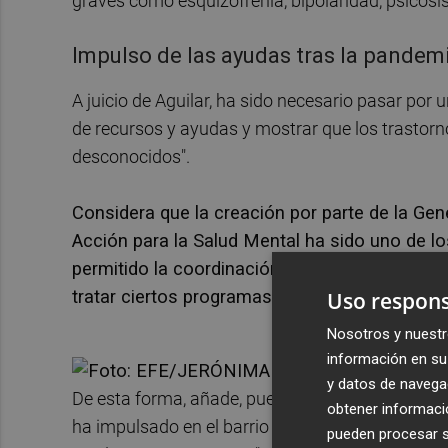
graves como esquizofrenia, bipolaridad, psicosis
Impulso de las ayudas tras la pandem
A juicio de Aguilar, ha sido necesario pasar por
de recursos y ayudas y mostrar que los trastorn
desconocidos".
Considera que la creación por parte de la Gen
Acción para la Salud Mental ha sido uno de lo
permitido la coordinación de consellerías que
tratar ciertos programas".
Uso respons
Nosotros y nuestr
información en su 
y datos de navega
De esta forma, añade, pueden seguir reivindican
obtener informació
ha impulsado en el barrio valenciano de Nazaret
pueden procesar su