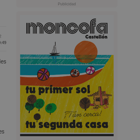
2
0:49
des
es