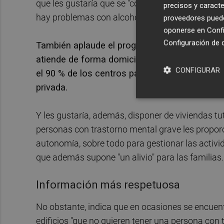
que les gustaría que se "comenzara a pensar" e
precisos y caracte
hay problemas con alcohol, drogas o juego.
proveedores pueden
oponerse en
Confi
Configuración de 
También aplaude el programa de servicio e int
atiende de forma domiciliaria y cercana a la
CONFIGURAR
el 90 % de los centros para la atención de p
privada.
Y les gustaría, además, disponer de viviendas t
personas con trastorno mental grave les propo
autonomía, sobre todo para gestionar las activi
que además supone "un alivio" para las familias.
Información más respetuosa
No obstante, indica que en ocasiones se encuen
edificios "que no quieren tener una persona con