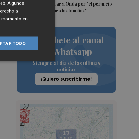
s
 web. Algunos
Encuentro Familiar a Onda por "el perjuicio
que supondrá para las familias"
derecho a
ier momento en
que
Suscríbete al canal
PTAR TODO
de Whatsapp
Siempre al día de las últimas
noticias
¡Quiero suscribirme!
o