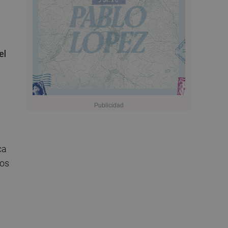
el
ca
nos