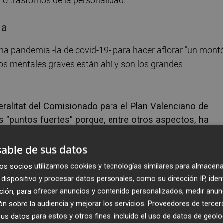
 o trastornos de la personalidad.
ia
 una pandemia -la de covid-19- para hacer aflorar "un mont
os mentales graves están ahí y son los grandes
eralitat del Comisionado para el Plan Valenciano de
s "puntos fuertes" porque, entre otros aspectos, ha
 antes "no se llevaban entre ellas demasiado bien para
able de sus datos
os socios utilizamos cookies y tecnologías similares para almacena
dispositivo y procesar datos personales, como su dirección IP, iden
ción, para ofrecer anuncios y contenido personalizados, medir anun
do la puesta en marcha de hospitales de día, como el que
n sobre la audiencia y mejorar los servicios.
Proveedores de tercer
, o para trastornos de conducta alimentaria, aunque indic
s datos para estos y otros fines, incluido el uso de datos de geolo