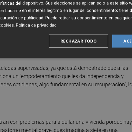
n centros de patología dual porque en muchos de los caso
rísticas del dispositivo. Sus elecciones se aplican solo a este sitio
 basarse en el interés legítimo en lugar del consentimiento; tiene 
guración de publicidad
. Puede retirar su consentimiento en cualqu
cookies
.
Política de privacidad
egración social con equipos multidisciplinares, que
 persona afectada, y reclama mayor gestión pública por
RECHAZAR TODO
ACE
ersonas con problemas de salud mental son de gestión
uteladas supervisadas, ya que está demostrado que a las
rciona un "empoderamiento que les da independencia y
dades cotidianas, algo fundamental en su recuperación", l
tran con problemas para alquilar una vivienda porque hay
 trastorno mental grave, pues imagina a siete en una