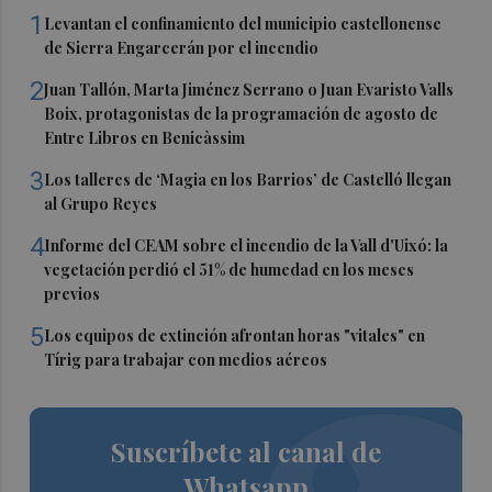
1
Levantan el confinamiento del municipio castellonense
de Sierra Engarcerán por el incendio
2
Juan Tallón, Marta Jiménez Serrano o Juan Evaristo Valls
Boix, protagonistas de la programación de agosto de
Entre Libros en Benicàssim
3
Los talleres de ‘Magia en los Barrios’ de Castelló llegan
al Grupo Reyes
4
Informe del CEAM sobre el incendio de la Vall d'Uixó: la
vegetación perdió el 51% de humedad en los meses
previos
5
Los equipos de extinción afrontan horas "vitales" en
Tírig para trabajar con medios aéreos
Suscríbete al canal de
Whatsapp