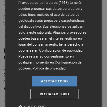
El consenso genérico es que ahora la
Proveedores de terceros (1913)
también
pueden procesar sus datos para estos y
formación está tocada y que han quedado
otros fines, incluido el uso de datos de
golpeados por esta crisis, que repercute en
geolocalización precisos y características
toda la izquierda, pero que el proyecto de
del dispositivo. Sus elecciones se aplican
frente amplio es necesario y solo saldrá
solo a este sitio web. Algunos proveedores
adelante desde la cohesión.
pueden basarse en el interés legítimo en
lugar del consentimiento; tiene derecho a
Hay que recomponerse para
oponerse en
Configuración de publicidad
.
negociar con el PSOE
Puede retirar su consentimiento en
cualquier momento en
Configuración de
El secretario general del grupo,
Txema
cookies
.
Política de privacidad
Guijarro
, fue gráfico en una rueda de prensa
el pasado martes al definir el impacto de las
ACEPTAR TODO
acusaciones contra Errejón como "bomba
RECHAZAR TODO
nuclear" y que la izquierda alternativa tenía
que encontrar una salida para
CONFIGURAR