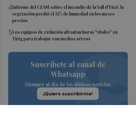
4
Informe del CEAM sobre el incendio de la Vall d'Uixó: la
vegetación perdió el 51% de humedad en los meses
previos
5
Los equipos de extinción afrontan horas "vitales" en
Tírig para trabajar con medios aéreos
Suscríbete al canal de
Whatsapp
Siempre al día de las últimas noticias
¡Quiero suscribirme!