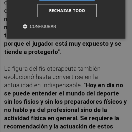
deportiva vivió la evolución del deporte rey
en España:
"El fútbol siempre tuvo una
RECHAZAR TODO
magnitud enorme pero antes era todo
mucho más abierto en el día a día y de un
CONFIGURAR
tiempo a esta parte se cerró mucho más
porque el jugador está muy expuesto y se
tiende a protegerlo"
.
La figura del fisioterapeuta también
evolucionó hasta convertirse en la
actualidad en indispensable.
"Hoy en día no
se puede entender el mundo del deporte
sin los fisios y sin los preparadores físicos y
no hablo ya del profesional sino de la
actividad física en general. Se requiere la
recomendación y la actuación de estos