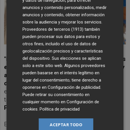
y datos de navegación, para ofrecer
anuncios y contenido personalizados, medir
anuncios y contenido, obtener información
sobre la audiencia y mejorar los servicios.
Proveedores de terceros (1913)
también
pueden procesar sus datos para estos y
otros fines, incluido el uso de datos de
geolocalización precisos y características
"Las figuras del fútbol son especiales, todas
del dispositivo. Sus elecciones se aplican
solo a este sitio web. Algunos proveedores
ellas por el grado de exigencia que tienen, y
pueden basarse en el interés legítimo en
algunos también diferentes aunque puedo
lugar del consentimiento; tiene derecho a
decir que se fiaban de mí"
, señala sin entrar
oponerse en
Configuración de publicidad
.
en detalles alguien que tuvo la ocasión de
Puede retirar su consentimiento en
tratar a
Ronaldinho, Messi, Etoo, Puyol,
cualquier momento en
Configuración de
Piqué, Xavi, Iniesta, Busquets, Dani Alves...
cookies
.
Política de privacidad
En sus años de trayectoria en la fisioterapia
ACEPTAR TODO