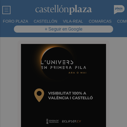
FORO PLAZA
CASTELLÓN
VILA-REAL
COMARCAS
COM
+ Seguir en Google