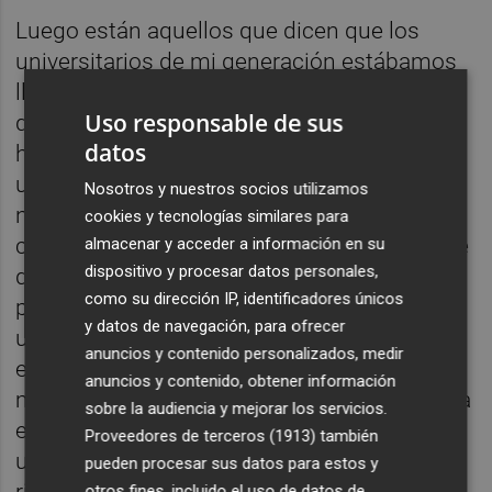
Luego están aquellos que dicen que los
universitarios de mi generación estábamos
llamados a comernos el mundo (entiendo
Uso responsable de sus
que creyeron que esto era posible solo por
datos
haber salido de un edificio académico con
un papel en la mano) pero que, sin embargo,
Nosotros y nuestros socios utilizamos
nos vimos abocados a la precariedad por
cookies y tecnologías similares para
culpa de la crisis. Para empezar, si alguien te
almacenar y acceder a información en su
dispositivo y procesar datos personales,
dijo que podrías ser el rey del mambo solo
como su dirección IP, identificadores únicos
por haber conseguido una acreditación
y datos de navegación, para ofrecer
universitaria, mi consejo es que saques a
anuncios y contenido personalizados, medir
ese alguien de tu vida. Porque, y con todos
anuncios y contenido, obtener información
mis respetos, la idea en sí no deja de ser una
sobre la audiencia y mejorar los servicios.
enorme flipada que difícilmente encuentra
Proveedores de terceros (1913)
también
un encaje realista en nuestro sistema de
pueden procesar sus datos para estos y
ricos y pobres. Vaya por delante que soy la
otros fines, incluido el uso de datos de