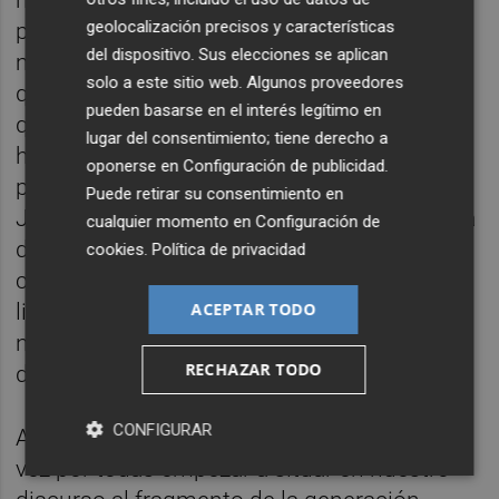
geolocalización precisos y características
primera que sufre de titulitis en más
del dispositivo. Sus elecciones se aplican
momentos de los que a mí me gustaría, y
solo a este sitio web. Algunos proveedores
que entiendo que la inmensa mayoría de los
pueden basarse en el interés legítimo en
que ponemos un pie en la facultad lo
lugar del consentimiento; tiene derecho a
hacemos esperando una recompensa
oponerse en
Configuración de publicidad
.
posterior pero, qué quieres que te diga,
Puede retirar su consentimiento en
Josemari, tómatelo con sosiego y con cierta
cualquier momento en
Configuración de
dosis de realidad. Que nadie te va a pagar
cookies
.
Política de privacidad
cuatro si puede pagarte dos por muy
ACEPTAR TODO
licenciado Cantinflas que seas. Y esta lógica
no es nueva aunque a ti te haya pillado
RECHAZAR TODO
desprevenido.
CONFIGURAR
Al hilo de esto, además, convendría de una
vez por todas empezar a situar en nuestro