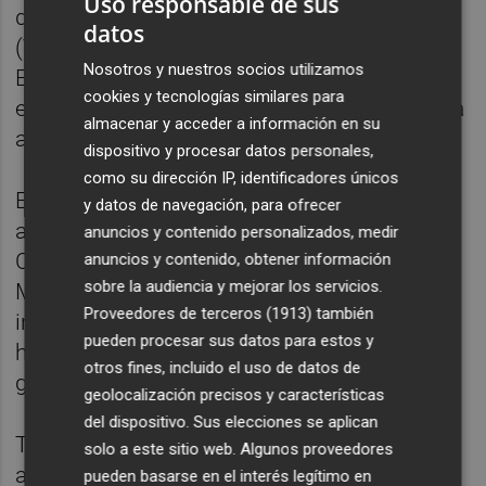
Uso responsable de sus
del domingo en un colegio de Massanassa
datos
(Valencia). "Consellerias como la de
Nosotros y nuestros socios utilizamos
Educación, Sanidad o Servicios Sociales
cookies y tecnologías similares para
están desaparecidas de la faz de la tierra", ha
almacenar y acceder a información en su
aseverado.
dispositivo y procesar datos personales,
como su dirección IP, identificadores únicos
Es más, ha acusado al PP de no haber
y datos de navegación, para ofrecer
aceptado la pregunta que registró
anuncios y contenido personalizados, medir
Compromís para la sesión de control a
anuncios y contenido, obtener información
sobre la audiencia y mejorar los servicios.
Mazón de este jueves, en la que le
Proveedores de terceros (1913)
también
interrogaba "por qué se aferra al cargo y no
pueden procesar sus datos para estos y
ha dimitido después de su negligente
otros fines, incluido el uso de datos de
gestión durante y después de la Dana".
geolocalización precisos y características
del dispositivo. Sus elecciones se aplican
Tanto PSPV como Compromís han acusado
solo a este sitio web. Algunos proveedores
a Vox de estar "más preocupado de salvar al
pueden basarse en el interés legítimo en