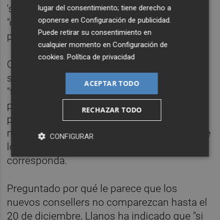
'soldado' Mazón" que de ejercer su labor de
lugar del consentimiento; tiene derecho a
oponerse en
Configuración de publicidad
.
"oposición real" al Consell, del que este
Puede retirar su consentimiento en
partido dejó de formar parte el pasado julio.
cualquier momento en
Configuración de
cookies
.
Política de privacidad
Como síndic de Vox,
José Mª Llanos
ha
sostenido que su grupo ha solicitado que
ACEPTAR TODO
"todos los consellers" comparezcan en
pleno, pero ha remarcado que "si no es a
RECHAZAR TODO
petición propia o por unanimidad de la junta
no es posible", por lo que ha garantizado que
CONFIGURAR
lo propondrán en las comisiones en las que
corresponda.
Preguntado por qué le parece que los
nuevos consellers no comparezcan hasta el
20 de diciembre, Llanos ha indicado que "si