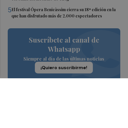
5
El festival Ópera Benicàssim cierra su 18ª edición en la
que han disfrutado más de 2.000 espectadores
Suscríbete al canal de
Whatsapp
Siempre al día de las últimas noticias
¡Quiero suscribirme!