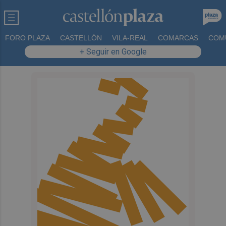
FORO PLAZA
CASTELLÓN
VILA-REAL
COMARCAS
COM
+ Seguir en Google