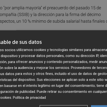
ado "por amplia mayoría" el preacuerdo del pasado 15 de
compañía (SSIB) y la dirección para la firma del décimo
spectos, un 10 % mínimo de subida salarial hasta finales 
able de sus datos
colectivo de los pilotos se realizará a continuación de la
 en vigor a partir de ese momento y tendrá una vigencia
os socios utilizamos cookies y tecnologías similares para almacena
este viernes el Sepla en un comunicado.
dispositivo y procesar datos personales, como su dirección IP, iden
ción, para ofrecer anuncios y contenido personalizados, medir anun
o que "beneficia a todos los espectros del escalafón d
n sobre la audiencia y mejorar los servicios.
Proveedores de tercer
s datos para estos y otros fines, incluido el uso de datos de geolo
quiridos previamente con el colectivo en materia de
rísticas del dispositivo. Sus elecciones se aplican solo a este sitio
e permanencia en los niveles y sueltas de copilotos.
 basarse en el interés legítimo en lugar del consentimiento; tiene 
guración de publicidad
. Puede retirar su consentimiento en cualqu
mociones a comandante, sin contar su filial de bajo coste,
cookies
.
Política de privacidad
.