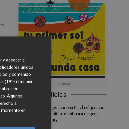
de
r y acceder a
tificadores únicos
cios y contenido,
e
os (1913)
también
calización
Últimas Noticias
 web. Algunos
derecho a
1
Castelló apuesta por convertir el eclipse en
ier momento en
un referente científico: recibirá a un gran
equipo de expertos