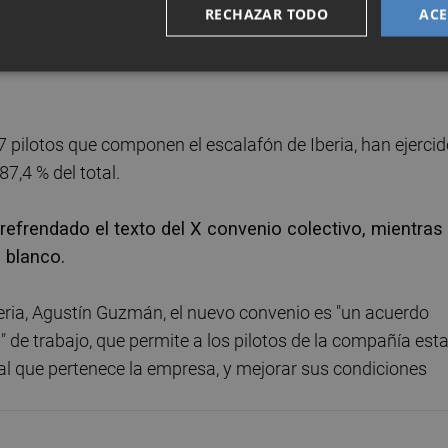
RECHAZAR TODO
ACE
s en cuanto a la ampliación de la flota, garantía de l
 durante los próximos cinco años y adscripción del avi
7 pilotos que componen el escalafón de Iberia, han ejerci
7,4 % del total.
refrendado el texto del X convenio colectivo, mientras
 blanco.
Iberia, Agustín Guzmán, el nuevo convenio es "un acuerdo
 de trabajo, que permite a los pilotos de la compañía esta
 al que pertenece la empresa, y mejorar sus condiciones