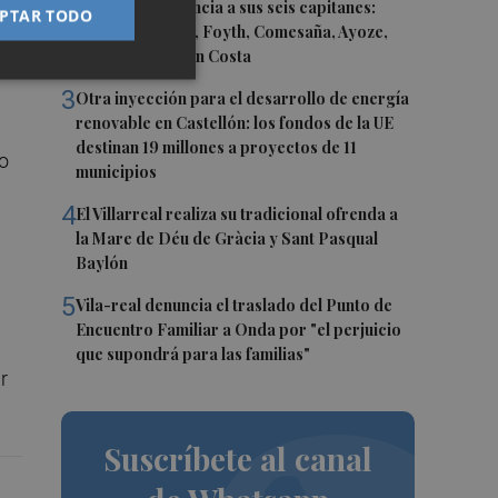
2
El Villarreal anuncia a sus seis capitanes:
PTAR TODO
Gerard Moreno, Foyth, Comesaña, Ayoze,
a
Cardona y Logan Costa
ón
3
Otra inyección para el desarrollo de energía
renovable en Castellón: los fondos de la UE
destinan 19 millones a proyectos de 11
do
municipios
4
El Villarreal realiza su tradicional ofrenda a
la Mare de Déu de Gràcia y Sant Pasqual
Baylón
5
Vila-real denuncia el traslado del Punto de
Encuentro Familiar a Onda por "el perjuicio
que supondrá para las familias"
r
Suscríbete al canal