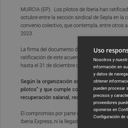
MURCIA (EP).
Los pilotos de Iberia han ratific
octubre entre la sección sindical de Sepla en la 
convenio colectivo, que contempla, entre otros a
2023.
Uso respons
La firma del documento definitivo del X convenio 
ratificación de este acuerdo, con lo que entrará
Nosotros y nuestr
hasta el 31 de diciembre de 2025, ha informado 
información en su 
y datos de navega
Según la organización sindical, es un conveni
obtener informació
pueden procesar su
pilotos" y que cumple con los compromisos ad
precisos y caracte
recuperación salarial, reducción del tiempo d
proveedores pueden
oponerse en
Confi
El compromiso por parte de Iberia es de 140 pro
Configuración de 
Iberia Express, ni la llegada adicional de aviones