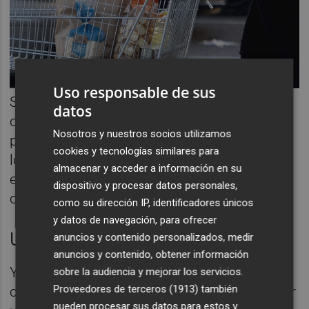
Uso responsable de sus
Sin relajarse aún los incrementos de costes
datos
como los energéticos y los de las materias
Nosotros y nuestros socios utilizamos
primas, "está claro que se están reduciendo
cookies y tecnologías similares para
los márgenes y los esfuerzos están puestos
almacenar y acceder a información en su
en proteger la cuenta de explotación de las
dispositivo y procesar datos personales,
compañías", expresa.
como su dirección IP, identificadores únicos
y datos de navegación, para ofrecer
Un consumidor camaleónico
anuncios y contenido personalizados, medir
anuncios y contenido, obtener información
Y a todo esto se suma una incertidumbre: el
sobre la audiencia y mejorar los servicios.
Proveedores de terceros (1913)
también
comportamiento de un consumidor que "por
pueden procesar sus datos para estos y