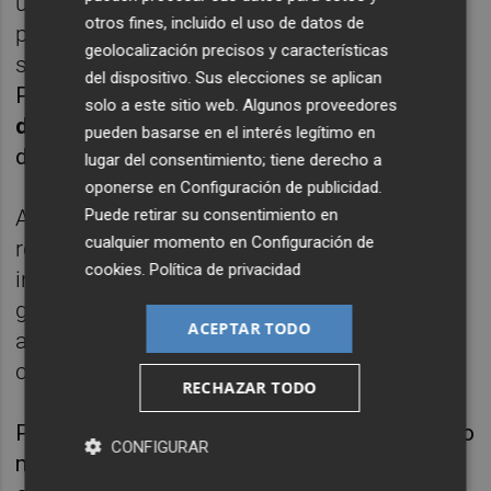
una parte atiende a precios y, por otra, deja
otros fines, incluido el uso de datos de
patente que también se organiza para tener
geolocalización precisos y características
sus momentos de indulgencia y disfrute".
del dispositivo. Sus elecciones se aplican
Para muestra,
los datos de demanda fuera
solo a este sitio web. Algunos proveedores
del hogar durante esta Semana Santa
,
pueden basarse en el interés legítimo en
detalla.
lugar del consentimiento; tiene derecho a
oponerse en
Configuración de publicidad
.
Puede retirar su consentimiento en
Ante esta situación, la experta apunta que
cualquier momento en
Configuración de
resulta oportuno entender que la situación
cookies
.
Política de privacidad
inflacionista afecta a todas las partidas de
gasto -vivienda, ocio, suministros y
ACEPTAR TODO
alimentación, entre otros- que funcionan
como "vasos comunicantes".
RECHAZAR TODO
Por ahora, en alimentación, lo que ha quedado
CONFIGURAR
manifiesto y datado es que
el consumidor