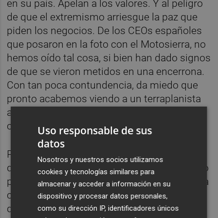
en su país. Apelan a los valores. Y al peligro
de que el extremismo arriesgue la paz que
piden los negocios. De los CEOs españoles
que posaron en la foto con el Motosierra, no
hemos oído tal cosa, si bien han dado signos
de que se vieron metidos en una encerrona.
Con tan poca contundencia, da miedo que
pronto acabemos viendo a un terraplanista
al frente de nuestro ministerio de ciencia,
como sucede ya en Buenos Aires.
Uso responsable de sus
datos
Pregunto a amigos argentinos y admiten
Nosotros y nuestros socios utilizamos
que, de tan grotesco, no lo imaginaron como
cookies y tecnologías similares para
presidente: no lo vieron venir. No sólo insulta
almacenar y acceder a información en su
cuando abre la boca, admite su creencia de
dispositivo y procesar datos personales,
que es un elegido de Dios, con quien
como su dirección IP, identificadores únicos