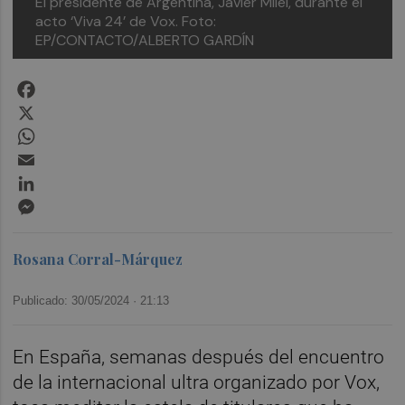
El presidente de Argentina, Javier Milei, durante el
acto ‘Viva 24’ de Vox. Foto:
EP/CONTACTO/ALBERTO GARDÍN
Facebook
X
WhatsApp
Email
LinkedIn
Messenger
Rosana Corral-Márquez
Publicado: 30/05/2024 ·
21:13
En España, semanas después del encuentro
de la internacional ultra organizado por Vox,