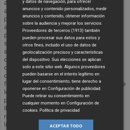
y datos de navegación, para ofrecer
asegura hablar. A medio país le cuesta
anuncios y contenido personalizados, medir
asumir que este títere del FMI esté en el
anuncios y contenido, obtener información
poder y que el 40 por ciento de los
sobre la audiencia y mejorar los servicios.
argentinos aún espere cambios con
Proveedores de terceros (1913)
también
paciencia. A algún europeo le oigo bromear
pueden procesar sus datos para estos y
sobre el efecto de tanto diván y tanto
otros fines, incluido el uso de datos de
análisis y de cómo se les licuó el cerebro,
geolocalización precisos y características
como a Don Quijote con las novelas de
del dispositivo. Sus elecciones se aplican
caballería pero, ¿de verdad somos aquí tan
solo a este sitio web. Algunos proveedores
pueden basarse en el interés legítimo en
distintos? Lo trágico es la sospecha de que
lugar del consentimiento; tiene derecho a
fue la miseria, la ignorancia y las redes lo que
oponerse en
Configuración de publicidad
.
logró aupar a este fenómeno. Y una se
Puede retirar su consentimiento en
pregunta, entonces, ¿hasta dónde puede
cualquier momento en
Configuración de
llevarnos en Europa más ignorancia, más
cookies
.
Política de privacidad
redes y más miseria? Menos valores, cero
literatura de la buena.
ACEPTAR TODO