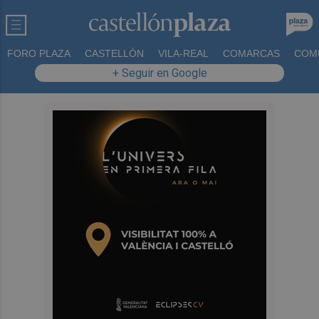
FORO PLAZA
CASTELLÓN
VILA-REAL
COMARCAS
COM
+ Seguir en Google