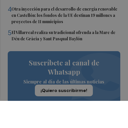
4
Otra inyección para el desarrollo de energía renovable
en Castellón: los fondos de la UE destinan 19 millones a
proyectos de 11 municipios
5
El Villarreal realiza su tradicional ofrenda a la Mare de
Déu de Gràcia y Sant Pasqual Baylón
Suscríbete al canal de
Whatsapp
Siempre al día de las últimas noticias
¡Quiero suscribirme!