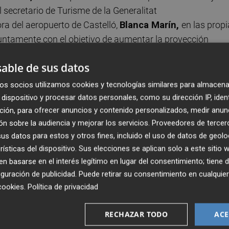
l secretario de Turisme de la Generalitat
ora del aeropuerto de Castelló,
Blanca Marín,
en las prop
juntamente con el objetivo de aumentar la proyección
able de sus datos
erfecto para poder trabajar paquetes combinados de
os socios utilizamos cookies y tecnologías similares para almacena
litar la llegada de asistentes, no solo nacionales sino
dispositivo y procesar datos personales, como su dirección IP, iden
arín, se han mostrado totalmente receptivos a cualquier
ción, para ofrecer anuncios y contenido personalizados, medir anun
n sobre la audiencia y mejorar los servicios.
Proveedores de tercer
llón, como es la de promocionar eventos que atraigan a
s datos para estos y otros fines, incluido el uso de datos de geolo
o del resto de Europa. De hecho, trabajarán conjuntament
rísticas del dispositivo. Sus elecciones se aplican solo a este sitio
templar imágenes impactantes de los festivales que, año
 basarse en el interés legítimo en lugar del consentimiento; tiene 
onas en Castellón.
guración de publicidad
. Puede retirar su consentimiento en cualqu
cookies
.
Política de privacidad
scaparate permanente de estos festivales y que incluso, 
a cabo en ciudades conectadas con Castelló, se pueda
RECHAZAR TODO
ACE
 que, cada año, crecen tanto en cantidad como en calidad.