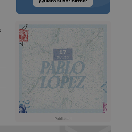
¡Quiero suscribirme!
a