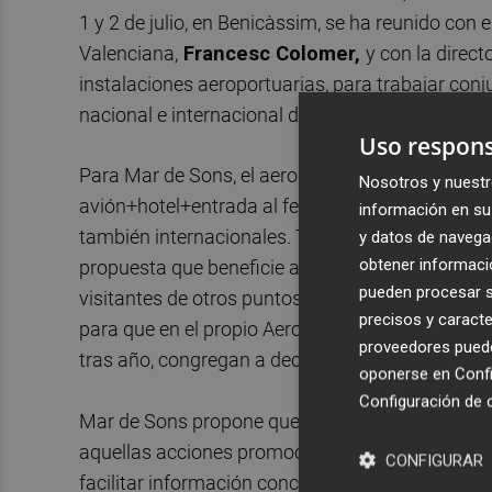
1 y 2 de julio, en Benicàssim, se ha reunido con e
Valenciana,
Francesc Colomer,
y con la direct
instalaciones aeroportuarias, para trabajar con
nacional e internacional del evento musical.
Uso respons
Para Mar de Sons, el aeropuerto es un aliado p
Nosotros y nuestr
avión+hotel+entrada al festival con el fin de faci
información en su 
también internacionales. Tanto Colomer, como M
y datos de navega
obtener informació
propuesta que beneficie a la provincia de Caste
pueden procesar su
visitantes de otros puntos tanto de España com
precisos y caracte
para que en el propio Aeropuerto se puedan con
proveedores pueden
tras año, congregan a decenas de miles de pers
oponerse en
Confi
Configuración de 
Mar de Sons propone que el aeropuerto sea un e
aquellas acciones promocionales que se llevan 
CONFIGURAR
facilitar información concreta de estos eventos