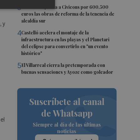
vo,
3
Castelló adjudica a Civicons por 600.500
euros las obras de reforma de la tenencia de
alcaldía sur
, y
4
Castelló acelera el montaje de la
infraestructura en las playas y el Planetari
del eclipse para convertirlo en "un evento
histórico"
5
El Villarreal cierra la pretemporada con
buenas sensaciones y Ayoze como goleador
Suscríbete al canal
de Whatsapp
el
Siempre al día de las últimas
noticias