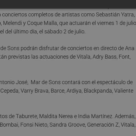
 de Mar de Sons, ha dado un salto cualitativo y cuantitati
n conciertos completos de artistas como Sebastián Yatra,
, Melendi y Coque Malla, que actuarán el viernes 1 de julio
 del último día, el sábado 2 de julio.
 de Sons podrán disfrutar de conciertos en directo de Ana
 previstas las actuaciones de Vitala, Adry Bass, Font,
ntonio José, Mar de Sons contará con el espectáculo de
epeda, Varry Brava, Barce, Ardiya, Blackpanda, Valiente
rtos de Taburete, Maldita Nerea e India Martínez. Además, 
 Bombai, Fonsi Nieto, Sandra Groove, Generación Z, Vitala,