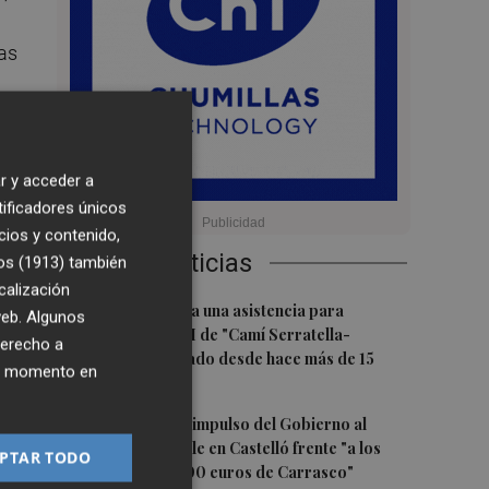
ias
r y acceder a
tificadores únicos
cios y contenido,
Últimas Noticias
os (1913)
también
calización
e
1
Burriana impulsa una asistencia para
 web. Algunos
completar el PAI de "Camí Serratella-
derecho a
Marge", paralizado desde hace más de 15
ier momento en
años
en
2
Simó destaca el impulso del Gobierno al
alquiler asequible en Castelló frente "a los
PTAR TODO
pisos de 200.000 euros de Carrasco"
 De