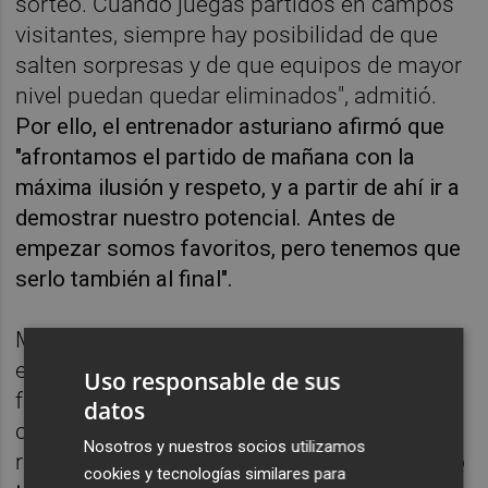
sorteo. Cuando juegas partidos en campos
visitantes, siempre hay posibilidad de que
salten sorpresas y de que equipos de mayor
nivel puedan quedar eliminados", admitió.
Por ello, el entrenador asturiano afirmó que
"afrontamos el partido de mañana con la
máxima ilusión y respeto, y a partir de ahí ir a
demostrar nuestro potencial. Antes de
empezar somos favoritos, pero tenemos que
serlo también al final".
Marcelino adelantó que el equipo titular va a
estar conformado mayoritariamente por
Uso responsable de sus
futbolistas de la primera plantilla, ya que
datos
considera que "ese es el primer paso para
Nosotros y nuestros socios utilizamos
respetar al rival".
"La brillantez está bien, pero
cookies y tecnologías similares para