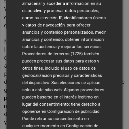
tenemos que ser eficaces y pasar de ronda.
almacenar y acceder a información en su
Vamos a hacer cambios, porque venimos de
dispositivo y procesar datos personales,
competir tras 72 horas. Pondremos el equipo
como su dirección IP, identificadores únicos
que consideremos que va a ganar", recalcó.
y datos de navegación, para ofrecer
anuncios y contenido personalizados, medir
anuncios y contenido, obtener información
Marcelino confesó que le haría mucha
sobre la audiencia y mejorar los servicios.
ilusión volver a disputar una final de la Copa
Proveedores de terceros (1725)
también
del Rey, aunque advirtió que "hay que ir paso
pueden procesar sus datos para estos y
a paso, llegar a la final y luego ganarla. Es un
otros fines, incluido el uso de datos de
partido especial".
"He tenido la suerte de
geolocalización precisos y características
disputar una con público y dos sin público. Me
del dispositivo. Sus elecciones se aplican
gustaría jugar otra final con la afición
solo a este sitio web. Algunos proveedores
pueden basarse en el interés legítimo en
presente. Ojalá, creo que es en el mes de
lugar del consentimiento; tiene derecho a
mayo, seamos uno de los dos equipos que
oponerse en
Configuración de publicidad
.
disputen la final. Nos queda un trayecto largo
Puede retirar su consentimiento en
y empezamos mañana con toda la ilusión",
cualquier momento en
Configuración de