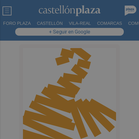
FORO PLAZA
CASTELLÓN
VILA-REAL
COMARCAS
COM
+ Seguir en Google