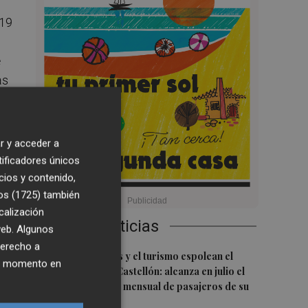
 19
e
as
ro
r y acceder a
tificadores únicos
cios y contenido,
os (1725)
también
calización
Últimas Noticias
 web. Algunos
derecho a
or
1
Las nuevas rutas y el turismo espolean el
ier momento en
aeropuerto de Castellón: alcanza en julio el
mejor resultado mensual de pasajeros de su
 y
historia