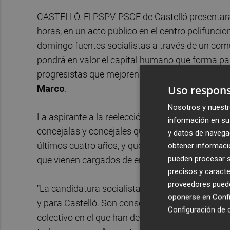
CASTELLÓ. El PSPV-PSOE de Castelló presentará 
horas, en un acto público en el centro polifunc
domingo fuentes socialistas a través de un comu
pondrá en valor el capital humano que forma parte
progresistas que mejoren la vida de las personas”
Uso respons
Marco
.
Nosotros y nuestr
La aspirante a la reelección resalta el potencial 
información en su 
concejalas y concejales que han liderado la gest
y datos de navega
últimos cuatro años, y que ahora añade la ilusi
obtener informació
pueden procesar su
que vienen cargados de energía y de ideas para 
precisos y caracte
proveedores pueden
“La candidatura socialista está integrada por pe
oponerse en
Confi
y para Castelló. Son conscientes de que formar 
Configuración de 
colectivo en el que han de dar lo mejor de sí mi