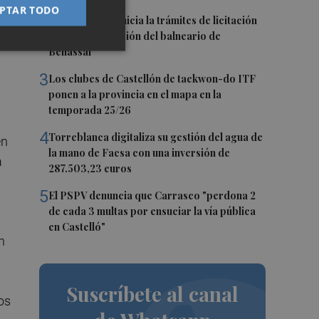
PTAR TODO
2
La Diputación inicia la trámites de licitación
para la explotación del balneario de
Benassal
3
Los clubes de Castellón de taekwon-do ITF
ponen a la provincia en el mapa en la
.
temporada 25/26
4
Torreblanca digitaliza su gestión del agua de
en
la mano de Facsa con una inversión de
a
287.503,23 euros
5
El PSPV denuncia que Carrasco "perdona 2
de cada 3 multas por ensuciar la vía pública
en Castelló"
n
a
Suscríbete al canal
os