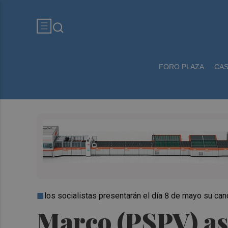
FORO PLAZA
CA
los socialistas presentarán el día 8 de mayo su cand
Marco (PSPV) ase