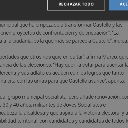
RECHAZAR TODO
ACE
ciones del 26 de mayo. “Ahora la ciudadanía ha de decidir
municipal que ha empezado a transformar Castelló y las
tienen proyectos de confrontación y de crispación”. “La
 a la ciudanía, es la que más se parece a Castelló”, indica
bertades que otros nos quieren quitar”, afirma Marco, qui
ancia de las elecciones. “Hay que ir a votar para asentar l
erecha y sus adláteres acaben con los logros que tanto
a cita con las urnas para que Castelló avance”, apunta.
tual grupo municipal socialista, pero añade renovación, co
 30 y 40 años, militantes de Joves Socialistes e
beza la alcaldesa y que aspira a la victoria electoral y 
bilidad territorial, con candidatos y candidatas de todos l