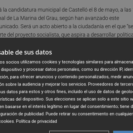
la candidatura municipal de Castelló el 8 de mayo, a las
ional de La Marina del Grau, según han avanzado este
nicado. Será un acto abierto a la ciudadanía en el que “s
 del proyecto socialista, que aspira a desarrollar polític
, según indica la candidata socialista a la alcaldía,
Ampa
able de sus datos
os socios utilizamos cookies y tecnologías similares para almacena
de la lista municipal, que “aúna la experiencia de las
dispositivo y procesar datos personales, como su dirección IP, iden
ión de las principales áreas en el Ayuntamiento en los
ción, para ofrecer anuncios y contenido personalizados, medir anun
ón de las mujeres y hombres que se incorporan al equipo y
n sobre la audiencia y mejorar los servicios.
Proveedores de tercer
s datos para estos y otros fines, incluido el uso de datos de geolo
hacer una ciudad mejor”.
rísticas del dispositivo. Sus elecciones se aplican solo a este sitio
 basarse en el interés legítimo en lugar del consentimiento; tiene 
rsonas que tienen como principal objetivo el de trabajar p
guración de publicidad
. Puede retirar su consentimiento en cualqu
parte del Gobierno municipal es un desafío personal y
cookies
.
Política de privacidad
smos para que la ciudad crezca y se desarrolle como todas