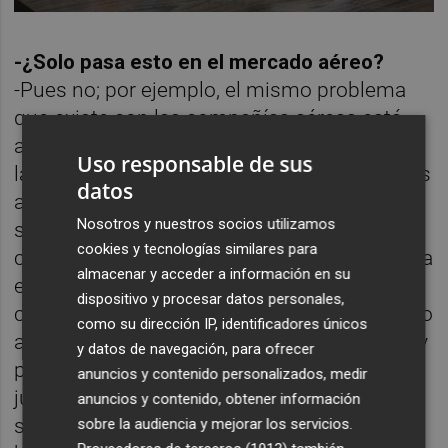
-¿Solo pasa esto en el mercado aéreo?
-Pues no; por ejemplo, el mismo problema
que existe con las compañías aéreas está
afectando a las navieras europeas, frente a
Uso responsable de sus
las de terceros países. Aquí están sometidos
datos
a un ordenamiento concurrencial, sin
Nosotros y nuestros socios utilizamos
subvenciones, obligadas a competir, o a
cookies y tecnologías similares para
comunicar cualquier
joint-venture
a la UE para
almacenar y acceder a información en su
evitar estructuras monopolísticas… y en
dispositivo y procesar datos personales,
cambio las terceras compañías, en este caso
como su dirección IP, identificadores únicos
asiáticas, no juegan con las mismas reglas y
y datos de navegación, para ofrecer
pueden tener unos precios que
anuncios y contenido personalizados, medir
jurídicamente se llaman predatorios. No sé
anuncios y contenido, obtener información
si serían de bajo coste, pero sí que están
sobre la audiencia y mejorar los servicios.