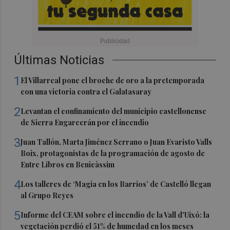
Últimas Noticias
1
El Villarreal pone el broche de oro a la pretemporada
con una victoria contra el Galatasaray
2
Levantan el confinamiento del municipio castellonense
de Sierra Engarcerán por el incendio
3
Juan Tallón, Marta Jiménez Serrano o Juan Evaristo Valls
Boix, protagonistas de la programación de agosto de
Entre Libros en Benicàssim
4
Los talleres de ‘Magia en los Barrios’ de Castelló llegan
al Grupo Reyes
5
Informe del CEAM sobre el incendio de la Vall d'Uixó: la
vegetación perdió el 51% de humedad en los meses