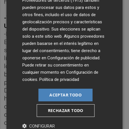
Proveedores de terceros (1913)
también
hundiendo el mercado.
pueden procesar sus datos para estos y
otros fines, incluido el uso de datos de
-Volviendo al avión, ¿cómo se ve desde la
geolocalización precisos y características
UE la figura del pasajero?
del dispositivo. Sus elecciones se aplican
-Desde la Comisión Europea, a diferencia de
solo a este sitio web. Algunos proveedores
EEUU, se entiende que la liberalización no
pueden basarse en el interés legítimo en
sería perfecta si los beneficios de esa
lugar del consentimiento; tiene derecho a
liberalización solo fueran constatados por
oponerse en
Configuración de publicidad
.
Puede retirar su consentimiento en
los operadores del mercado, y esos
cualquier momento en
Configuración de
beneficios no llegaran al pasajero. Entonces,
cookies
.
Política de privacidad
paralelamente al desarrollo normativo del
Derecho de la Competencia, desde la UE se
ACEPTAR TODO
hizo una política protectora del pasajero, el
citado reglamento de 2004, que todos
RECHAZAR TODO
conocemos porque nos defiende frente a
cancelaciones y retrasos.
CONFIGURAR