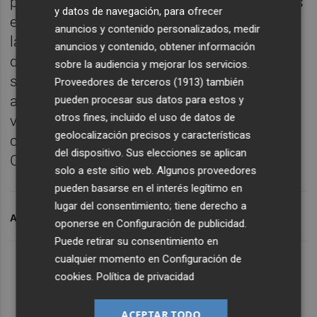
participaron en las actividades desarrolladas
y datos de navegación, para ofrecer
este día. Finalmente, el domingo contó con
anuncios y contenido personalizados, medir
la asistencia de más de 200 personas a las
anuncios y contenido, obtener información
diferentes charlas y al taller de origami que
sobre la audiencia y mejorar los servicios.
se celebró en el Menador con una alta
Proveedores de terceros (1913)
también
afluencia. Otras más de 300 personas
pueden procesar sus datos para estos y
otros fines, incluido el uso de datos de
visitaron las diferentes exposiciones
geolocalización precisos y características
celebradas en la casa dels Caragols y en el
del dispositivo. Sus elecciones se aplican
Casino Antiguo.
solo a este sitio web. Algunos proveedores
pueden basarse en el interés legítimo en
lugar del consentimiento; tiene derecho a
ARCHIVADO EN
JAPÓN A CASTELLÓ
oponerse en
Configuración de publicidad
.
Puede retirar su consentimiento en
cualquier momento en
Configuración de
cookies
.
Política de privacidad
ACEPTAR TODO