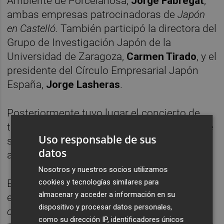
Ambiente de Porcelanosa,
Jorge Fabregat
,
ambas empresas patrocinadoras de
Japón
en Castelló
. También participó la directora del
Grupo de Investigación Japón de la
Universidad de Zaragoza,
Carmen Tirado
, y el
presidente del Círculo Empresarial Japón
España,
Jorge Lasheras
.
Posteriormente tuvo lugar el concierto de
taiko, a cargo del grupo Barcelona Taiko, que
Uso responsable de sus
se celebró en la plaza mayor ante la
datos
asistencia de unas 300 personas.
Nosotros y nuestros socios utilizamos
cookies y tecnologías similares para
El sábado, la programación contó con
almacenar y acceder a información en su
exhibiciones de artes marciales, un
show
dispositivo y procesar datos personales,
cooking
, charlas y cine. Unas 300 personas
como su dirección IP, identificadores únicos