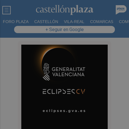
FORO PLAZA
CASTELLÓN
VILA-REAL
COMARCAS
COM
+ Seguir en Google