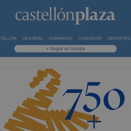
STELLÓN
VILA-REAL
COMARCAS
COMUNITAT
DEPORTES
+ Seguir en Google