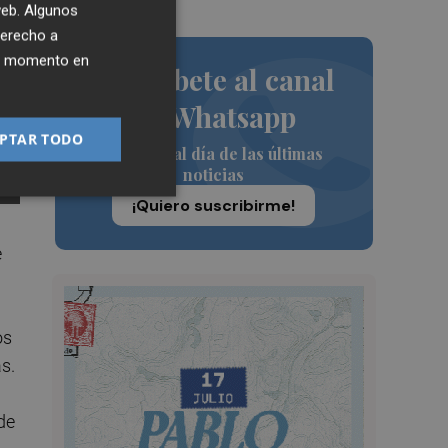
 web. Algunos
derecho a
ier momento en
Suscríbete al canal
de Whatsapp
PTAR TODO
Siempre al día de las últimas
noticias
¡Quiero suscribirme!
e
dos
as.
de