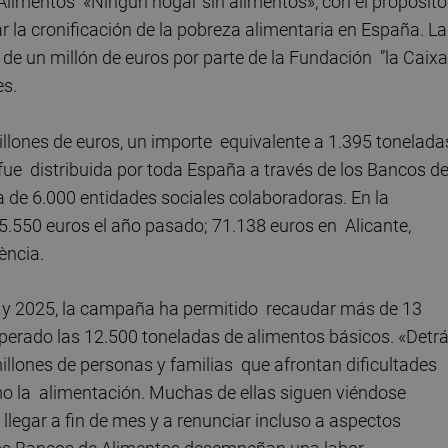
Alimentos «Ningún hogar sin alimentos», con el propósito
r la cronificación de la pobreza alimentaria en España. La
de un millón de euros por parte de la Fundación ”la Caixa”
es.
millones de euros, un importe equivalente a 1.395 tonelada
 fue distribuida por toda España a través de los Bancos d
 de 6.000 entidades sociales colaboradoras. En la
5.550 euros el año pasado; 71.138 euros en Alicante,
ència.
20 y 2025, la campaña ha permitido recaudar más de 13
superado las 12.500 toneladas de alimentos básicos. «Detr
millones de personas y familias que afrontan dificultades
mo la alimentación. Muchas de ellas siguen viéndose
llegar a fin de mes y a renunciar incluso a aspectos