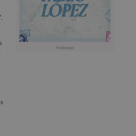
,
s
e
ás