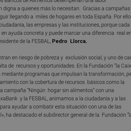
, los Bancos de Alimentos desempeñan una labor
ón digna a quienes más lo necesitan. Gracias a campañas
ir llegando a miles de hogares en toda España. Por ello
iudadanía, las empresas y las instituciones, porque cada
 en ayuda concreta y puede marcar una diferencia real e
esidente de la FESBAL,
Pedro Llorca.
ran en riesgo de pobreza y exclusión social, y uno de ca
alta de recursos y oportunidades. En la Fundación ”la Caix
za mediante programas que impulsan la transformación, p
miento con la cobertura de recursos básicos como la
la campaña “Ningún hogar sin alimentos” con una
aixaBank y la FESBAL, animamos a la ciudadanía y a las
para ayudar a combatir esta situación con una de las
», ha destacado el subdirector general de la Fundación ”l