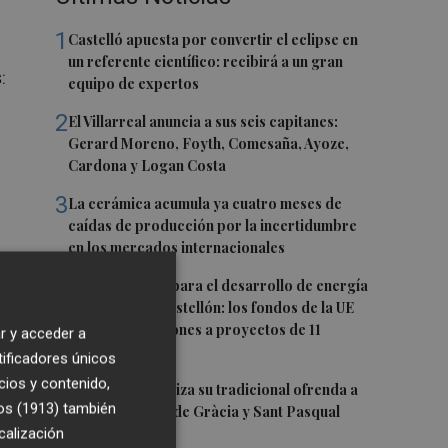
1
Castelló apuesta por convertir el eclipse en
un referente científico: recibirá a un gran
s:
equipo de expertos
2
El Villarreal anuncia a sus seis capitanes:
Gerard Moreno, Foyth, Comesaña, Ayoze,
Cardona y Logan Costa
3
La cerámica acumula ya cuatro meses de
caídas de producción por la incertidumbre
en los mercados internacionales
4
Otra inyección para el desarrollo de energía
renovable en Castellón: los fondos de la UE
destinan 19 millones a proyectos de 11
r y acceder a
municipios
tificadores únicos
cios y contenido,
5
El Villarreal realiza su tradicional ofrenda a
os (1913)
también
la Mare de Déu de Gràcia y Sant Pasqual
Baylón
calización