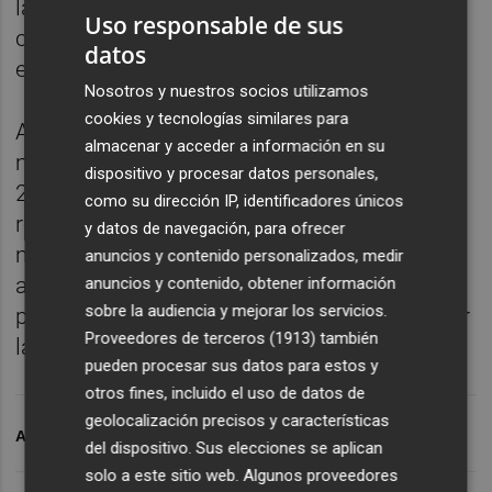
la fabricación de chips ha puesto en jaque la
Uso responsable de sus
capacidad de la compañía para alcanzar
datos
estas necesidades.
Nosotros y nuestros socios utilizamos
cookies y tecnologías similares para
ASML obtuvo un beneficio neto de 2.757
almacenar y acceder a información en su
millones de euros en el primer trimestre de
dispositivo y procesar datos personales,
2026, lo que supuso una caída del 2,9%
como su dirección IP, identificadores únicos
respecto del resultado anotado por la
y datos de navegación, para ofrecer
multinacional en el mismo periodo del año
anuncios y contenido personalizados, medir
anterior, aunque la firma revisó al alza sus
anuncios y contenido, obtener información
sobre la audiencia y mejorar los servicios.
previsiones de crecimiento de las ventas por
Proveedores de terceros (1913)
también
la demanda relacionada con la IA.
pueden procesar sus datos para estos y
otros fines, incluido el uso de datos de
geolocalización precisos y características
ARCHIVADO EN
ASML HOLDING
ASML BOLSA
del dispositivo. Sus elecciones se aplican
solo a este sitio web. Algunos proveedores