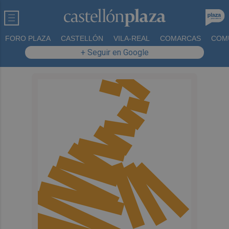
FORO PLAZA
CASTELLÓN
VILA-REAL
COMARCAS
COM
+ Seguir en Google